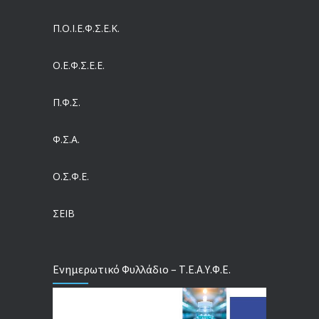
Συντάξεις: Γιατί παραμένουν οι κόφτες
Π.O.I.Ε.Φ.Σ.Ε.Κ.
05/08/2026
Ο.Ε.Φ.Σ.Ε.Ε.
Η πρόληψη μετά το Ταμείο Ανάκαμψης: Πώς συνεχίζεται το «ΠΡΟΛΑΜΒΑΝΩ» έως το 2030
04/08/2026
Π.Φ.Σ.
Ευρωπαϊκό Πρόγραμμα MELODIC – Σε ποιους απευθύνεται
Φ.Σ.Α.
04/08/2026
Ο.Σ.Φ.Ε.
Τέλος σε μια στρέβλωση δεκαετιών: Τι αλλάζει στις άδειες των διευθυντικών στελεχών με τον νέο εργασιακό νόμο
04/08/2026
ΣΕΙΒ
Ενημερωτικό Φυλλάδιο – Τ.Ε.Α.Υ.Φ.Ε.