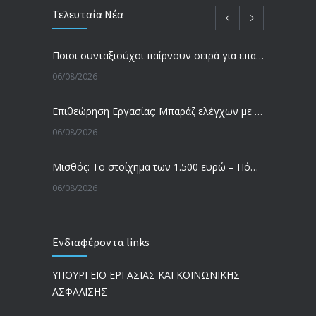
Τελευταία Νέα
Ποιοι συνταξιούχοι παίρνουν σειρά για επανυπολογισμό σύνταξης με αύξηση και αναδρομικά – Οι εκκρεμότητες ανά Ταμείο
06/08/2026
Επιθεώρηση Εργασίας: Μπαράζ ελέγχων με tablets και drones
06/08/2026
Μισθός: Το στοίχημα των 1.500 ευρώ – Πόσοι εργαζόμενοι παίρνουν αυτά τα χρήματα
06/08/2026
Έρευνα και Καινοτομία: Έχουμε τους πιο κακοπληρωμένους εργαζόμενους στον ΟΟΣΑ
Ενδιαφέροντα links
05/08/2026
ΥΠΟΥΡΓΕΙΟ ΕΡΓΑΣΙΑΣ ΚΑΙ ΚΟΙΝΩΝΙΚΗΣ
Ergani App: Η νέα ψηφιακή διαδικασία για προσλήψεις με το κινητό
ΑΣΦΑΛΙΣΗΣ
05/08/2026