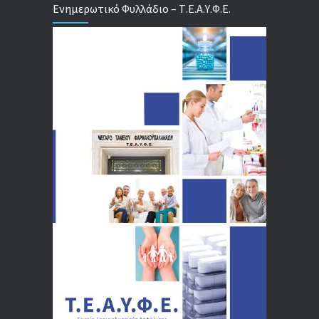
Ενημερωτικό Φυλλάδιο – Τ.Ε.Α.Υ.Φ.Ε.