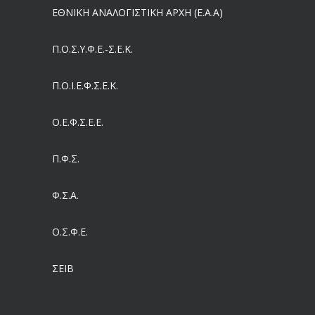
ΕΘΝΙΚΗ ΑΝΑΛΟΓΙΣΤΙΚΗ ΑΡΧΗ (Ε.Α.Α)
Έρχεται και στα Κέντρα Υγείας της Αττικής το ηλεκτρονικό βραχιολάκι – Όλο το σχέδιο του υπουργείου Υγείας
05/08/2026
Π.Ο.Σ.Υ.Φ.Ε.-Σ.Ε.Κ.
Συντάξεις: Γιατί παραμένουν οι κόφτες
Π.O.I.Ε.Φ.Σ.Ε.Κ.
05/08/2026
Ο.Ε.Φ.Σ.Ε.Ε.
Η πρόληψη μετά το Ταμείο Ανάκαμψης: Πώς συνεχίζεται το «ΠΡΟΛΑΜΒΑΝΩ» έως το 2030
04/08/2026
Π.Φ.Σ.
Ευρωπαϊκό Πρόγραμμα MELODIC – Σε ποιους απευθύνεται
Φ.Σ.Α.
04/08/2026
Ο.Σ.Φ.Ε.
Τέλος σε μια στρέβλωση δεκαετιών: Τι αλλάζει στις άδειες των διευθυντικών στελεχών με τον νέο εργασιακό νόμο
04/08/2026
ΣΕΙΒ