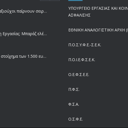
ΥΠΟΥΡΓΕΙΟ ΕΡΓΑΣΙΑΣ ΚΑΙ ΚΟ
Ποιοι συνταξιούχοι παίρνουν σειρά για επανυπολογισμό σύνταξης με αύξηση και αναδρομικά – Οι εκκρεμότητες ανά Ταμείο
ΑΣΦΑΛΙΣΗΣ
ΕΘΝΙΚΗ ΑΝΑΛΟΓΙΣΤΙΚΗ ΑΡΧΗ (Ε
Επιθεώρηση Εργασίας: Μπαράζ ελέγχων με tablets και drones
Π.Ο.Σ.Υ.Φ.Ε.-Σ.Ε.Κ.
Μισθός: Το στοίχημα των 1.500 ευρώ – Πόσοι εργαζόμενοι παίρνουν αυτά τα χρήματα
Π.O.I.Ε.Φ.Σ.Ε.Κ.
Ο.Ε.Φ.Σ.Ε.Ε.
Έρευνα και Καινοτομία: Έχουμε τους πιο κακοπληρωμένους εργαζόμενους στον ΟΟΣΑ
Π.Φ.Σ.
Ergani App: Η νέα ψηφιακή διαδικασία για προσλήψεις με το κινητό
Φ.Σ.Α.
Ο.Σ.Φ.Ε.
Έρχεται και στα Κέντρα Υγείας της Αττικής το ηλεκτρονικό βραχιολάκι – Όλο το σχέδιο του υπουργείου Υγείας