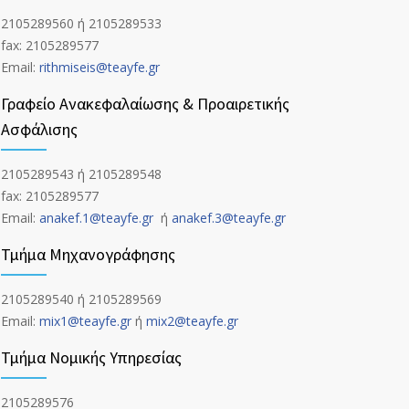
2105289560 ή 2105289533
fax: 2105289577
Email:
rithmiseis@teayfe.gr
Γραφείο Ανακεφαλαίωσης & Προαιρετικής
Ασφάλισης
2105289543 ή 2105289548
fax: 2105289577
Email:
anakef.1@teayfe.gr
ή
anakef.3@teayfe.gr
Τμήμα Μηχανογράφησης
2105289540 ή 2105289569
Email:
mix1@teayfe.gr
ή
mix2@teayfe.gr
Τμήμα Νομικής Υπηρεσίας
2105289576