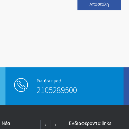
Ρωτήστε μας!
2105289500
α Νέα
Ενδιαφέροντα links