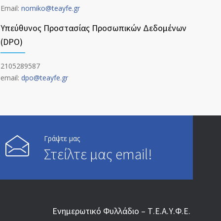
Email:
nomiko@teayfe.gr
Υπεύθυνος Προστασίας Προσωπικών Δεδομένων
(DPO)
2105289587
email:
dpo@teayfe.gr
Γράψτε μας
Στείλτε μας email!
Ενημερωτικό Φυλλάδιο – Τ.Ε.Α.Υ.Φ.Ε.