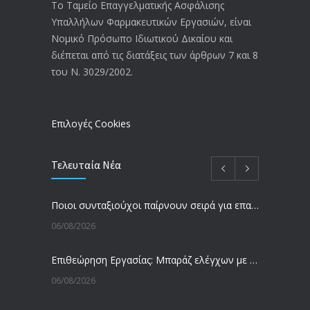
Το Ταμείο Επαγγελματικής Ασφάλισης
Υπαλλήλων Φαρμακευτικών Εργασιών, είναι
Αναπηρικές συντάξεις: Έρχεται νέα
3769
Νομικό Πρόσωπο Ιδιωτικού Δικαίου και
απόφαση από το υπουργείο Εργασίας
διέπεται από τις διατάξεις των άρθρων 7 και 8
-Τι είπε η Δ. Μιχαηλίδου για τις
του Ν. 3029/2002.
εκκρεμείς συντάξεις
09/02/2024
Επιλογές Cookies
Τελευταία Νέα
Ποιοι συνταξιούχοι παίρνουν σειρά για επανυπολογισμό σύνταξης με αύξηση και αναδρομικά – Οι εκκρεμότητες ανά Ταμείο
06/08/2026
Επιθεώρηση Εργασίας: Μπαράζ ελέγχων με tablets και drones
06/08/2026