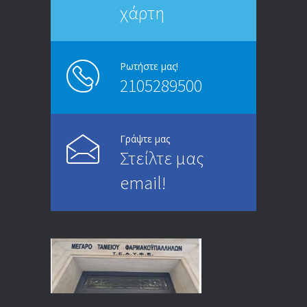
χάρτη
ΑΝΑΚΟΙΝΩΣΗ
5245
13/03/2020
Ρωτήστε μας!
2105289500
Επίδομα ανεργίας: Υπολογισμός βάσει
4994
μισθού και ετών ασφάλισης
28/05/2024
Γράψτε μας
Στείλτε μας
ΕΝΗΜΕΡΩΣΗ ΠΡΟΣ ΣΥΝΤΑΞΙΟΥΧΟΥΣ
4729
email!
23/04/2019
ΕΝΗΜΕΡΩΣΗ ΠΡΟΣ ΣΥΝΤΑΞΙΟΥΧΟΥΣ
4129
18/12/2019
ΑΝΑΚΟΙΝΩΣΗ
4024
20/12/2019