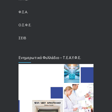
Ευρωπαϊκό Πρόγραμμα MELODIC – Σε ποιους απευθύνεται
Φ.Σ.Α.
04/08/2026
Ο.Σ.Φ.Ε.
Τέλος σε μια στρέβλωση δεκαετιών: Τι αλλάζει στις άδειες των διευθυντικών στελεχών με τον νέο εργασιακό νόμο
04/08/2026
ΣΕΙΒ
Ενημερωτικό Φυλλάδιο – Τ.Ε.Α.Υ.Φ.Ε.