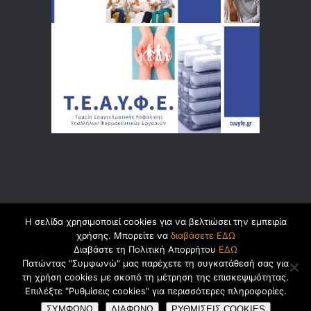
Η σελίδα χρησιμοποιεί cookies για να βελτιώσει την εμπειρία
© 2026 by
Dualsoft
χρήσης. Μπορείτε να
διαβάσετε ΕΔΩ
Διαβάστε τη Πολιτική Απορρήτου
ΕΔΩ
Πατώντας "Συμφωνώ" μας παρέχετε τη συγκατάθεσή σας για
τη χρήση cookies με σκοπό τη μέτρηση της επισκεψιμότητας.
Πολιτική Ασφαλείας Προσωπικών
Επιλέξτε "Ρυθμίσεις cookies" για περισσότερες πληροφορίες.
Δεδομένων
Cookies
Όροι Χρήσης
ΣΥΜΦΩΝΩ
ΔΙΑΦΩΝΩ
ΡΥΘΜΙΣΕΙΣ COOKIES