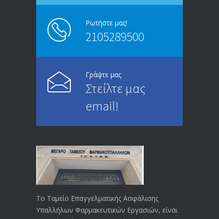
13/03/2020
Ρωτήστε μας!
2105289500
Επίδομα ανεργίας: Υπολογισμός βάσει
4995
μισθού και ετών ασφάλισης
28/05/2024
Γράψτε μας
Στείλτε μας
ΕΝΗΜΕΡΩΣΗ ΠΡΟΣ ΣΥΝΤΑΞΙΟΥΧΟΥΣ
4729
email!
23/04/2019
ΕΝΗΜΕΡΩΣΗ ΠΡΟΣ ΣΥΝΤΑΞΙΟΥΧΟΥΣ
4129
18/12/2019
ΑΝΑΚΟΙΝΩΣΗ
4024
20/12/2019
Το Ταμείο Επαγγελματικής Ασφάλισης
Υπαλλήλων Φαρμακευτικών Εργασιών, είναι
Αναπηρικές συντάξεις: Έρχεται νέα