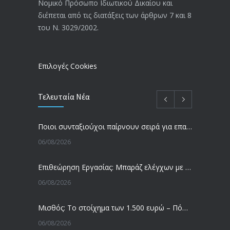
3769
Νομικό Πρόσωπο Ιδιωτικού Δικαίου και
απόφαση από το υπουργείο Εργασίας
διέπεται από τις διατάξεις των άρθρων 7 και 8
-Τι είπε η Δ. Μιχαηλίδου για τις
του Ν. 3029/2002.
εκκρεμείς συντάξεις
09/02/2024
Επιλογές Cookies
Τελευταία Νέα
Ποιοι συνταξιούχοι παίρνουν σειρά για επανυπολογισμό σύνταξης με αύξηση και αναδρομικά – Οι εκκρεμότητες ανά Ταμείο
06/08/2026
Επιθεώρηση Εργασίας: Μπαράζ ελέγχων με tablets και drones
06/08/2026
Μισθός: Το στοίχημα των 1.500 ευρώ – Πόσοι εργαζόμενοι παίρνουν αυτά τα χρήματα
06/08/2026