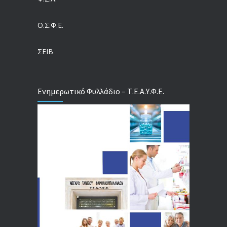
04/08/2026
Ο.Σ.Φ.Ε.
Τέλος σε μια στρέβλωση δεκαετιών: Τι αλλάζει στις άδειες των διευθυντικών στελεχών με τον νέο εργασιακό νόμο
04/08/2026
ΣΕΙΒ
Ενημερωτικό Φυλλάδιο – Τ.Ε.Α.Υ.Φ.Ε.