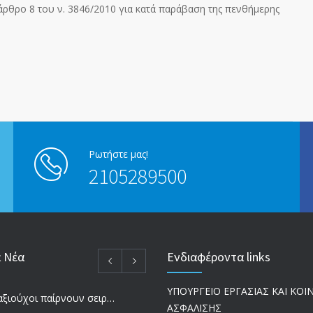
 άρθρο 8 του ν. 3846/2010 για κατά παράβαση της πενθήμερης
Ρωτήστε μας!
2105289500
α Νέα
Ενδιαφέροντα links
ΥΠΟΥΡΓΕΙΟ ΕΡΓΑΣΙΑΣ ΚΑΙ ΚΟ
Ποιοι συνταξιούχοι παίρνουν σειρά για επανυπολογισμό σύνταξης με αύξηση και αναδρομικά – Οι εκκρεμότητες ανά Ταμείο
ΑΣΦΑΛΙΣΗΣ