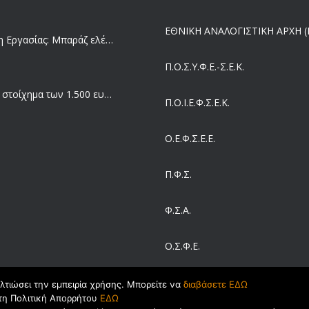
ΕΘΝΙΚΗ ΑΝΑΛΟΓΙΣΤΙΚΗ ΑΡΧΗ (Ε
Επιθεώρηση Εργασίας: Μπαράζ ελέγχων με tablets και drones
Π.Ο.Σ.Υ.Φ.Ε.-Σ.Ε.Κ.
Μισθός: Το στοίχημα των 1.500 ευρώ – Πόσοι εργαζόμενοι παίρνουν αυτά τα χρήματα
Π.O.I.Ε.Φ.Σ.Ε.Κ.
Ο.Ε.Φ.Σ.Ε.Ε.
Έρευνα και Καινοτομία: Έχουμε τους πιο κακοπληρωμένους εργαζόμενους στον ΟΟΣΑ
Π.Φ.Σ.
Ergani App: Η νέα ψηφιακή διαδικασία για προσλήψεις με το κινητό
Φ.Σ.Α.
Ο.Σ.Φ.Ε.
Έρχεται και στα Κέντρα Υγείας της Αττικής το ηλεκτρονικό βραχιολάκι – Όλο το σχέδιο του υπουργείου Υγείας
ΣΕΙΒ
ελτιώσει την εμπειρία χρήσης. Μπορείτε να
διαβάσετε ΕΔΩ
τη Πολιτική Απορρήτου
ΕΔΩ