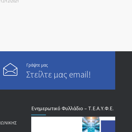
12/12/2021
ΑΝΑΚΟΙΝΩΣΗ ΠΡΟΣ ΣΥΝΤΑΞΙΟΥΧΟΥΣ
6814
20/12/2019
ΑΝΑΚΟΙΝΩΣΗ
5246
13/03/2020
Γράψτε μας
Επίδομα ανεργίας: Υπολογισμός βάσει μισθού και
4996
Στείλτε μας email!
ετών ασφάλισης
28/05/2024
ΕΝΗΜΕΡΩΣΗ ΠΡΟΣ ΣΥΝΤΑΞΙΟΥΧΟΥΣ
4729
Ενημερωτικό Φυλλάδιο – Τ.Ε.Α.Υ.Φ.Ε.
23/04/2019
ΙΝΩΝΙΚΗΣ
ΕΝΗΜΕΡΩΣΗ ΠΡΟΣ ΣΥΝΤΑΞΙΟΥΧΟΥΣ
4130