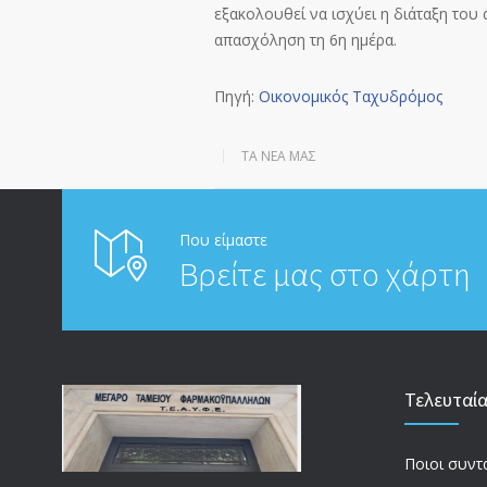
εξακολουθεί να ισχύει η διάταξη του
απασχόληση τη 6
η
ημέρα.
Πηγή:
Οικονομικός Ταχυδρόμος
ΤΑ ΝΈΑ ΜΑΣ
Που είμαστε
Βρείτε μας στο χάρτη
Τελευταί