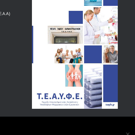
18/12/2019
.Α.Α)
ΑΝΑΚΟΙΝΩΣΗ
4024
20/12/2019
Αναπηρικές συντάξεις: Έρχεται νέα απόφαση από το
3770
υπουργείο Εργασίας -Τι είπε η Δ. Μιχαηλίδου για τις
εκκρεμείς συντάξεις
09/02/2024