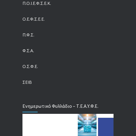
Π.O.I.Ε.Φ.Σ.Ε.Κ.
05/08/2026
Ο.Ε.Φ.Σ.Ε.Ε.
Η πρόληψη μετά το Ταμείο Ανάκαμψης: Πώς συνεχίζεται το «ΠΡΟΛΑΜΒΑΝΩ» έως το 2030
04/08/2026
Π.Φ.Σ.
Ευρωπαϊκό Πρόγραμμα MELODIC – Σε ποιους απευθύνεται
Φ.Σ.Α.
04/08/2026
Ο.Σ.Φ.Ε.
Τέλος σε μια στρέβλωση δεκαετιών: Τι αλλάζει στις άδειες των διευθυντικών στελεχών με τον νέο εργασιακό νόμο
04/08/2026
ΣΕΙΒ
Ενημερωτικό Φυλλάδιο – Τ.Ε.Α.Υ.Φ.Ε.