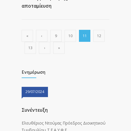
αποταμίευση
«
‹
9
10
11
12
13
›
»
Ενημέρωση
29/07/2024
Συνέντευξη
Ελευθέριος Ντούμας Πρόεδρος Διοικητικού
Συμβουλίου Τ.Ε.Α.Υ.Φ.Ε.