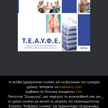
Η σελίδα χρησιμοποιεί cookies για να βελτιώσει την εμπειρία
© 2026 by
Dualsoft
χρήσης. Μπορείτε να
διαβάσετε ΕΔΩ
Διαβάστε τη Πολιτική Απορρήτου
ΕΔΩ
Πατώντας "Συμφωνώ" μας παρέχετε τη συγκατάθεσή σας για
τη χρήση cookies με σκοπό τη μέτρηση της επισκεψιμότητας.
Πολιτική Ασφαλείας Προσωπικών
Επιλέξτε "Ρυθμίσεις cookies" για περισσότερες πληροφορίες.
Δεδομένων