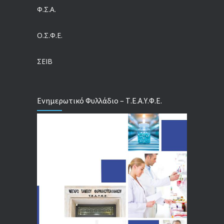
Ευρωπαϊκό Πρόγραμμα MELODIC – Σε ποιους απευθύνεται
Φ.Σ.Α.
04/08/2026
Ο.Σ.Φ.Ε.
Τέλος σε μια στρέβλωση δεκαετιών: Τι αλλάζει στις άδειες των διευθυντικών στελεχών με τον νέο εργασιακό νόμο
04/08/2026
ΣΕΙΒ
Ενημερωτικό Φυλλάδιο – Τ.Ε.Α.Υ.Φ.Ε.