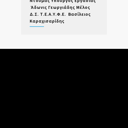
Ντούμας Υπουργός Εργασίας
Άδωνις Γεωργιάδης Μέλος
Δ.Σ. Τ.Ε.Α.Υ.Φ.Ε. Βασίλειος
Καραχισαρίδης