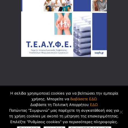
Η σελίδα χρησιμοποιεί cookies για να βελτιώσει την εμπειρία
© 2026 by
Dualsoft
χρήσης. Μπορείτε να
διαβάσετε ΕΔΩ
Διαβάστε τη Πολιτική Απορρήτου
ΕΔΩ
Πατώντας "Συμφωνώ" μας παρέχετε τη συγκατάθεσή σας για
τη χρήση cookies με σκοπό τη μέτρηση της επισκεψιμότητας.
Πολιτική Ασφαλείας Προσωπικών
Επιλέξτε "Ρυθμίσεις cookies" για περισσότερες πληροφορίες.
Δεδομένων
Cookies
Όροι Χρήσης