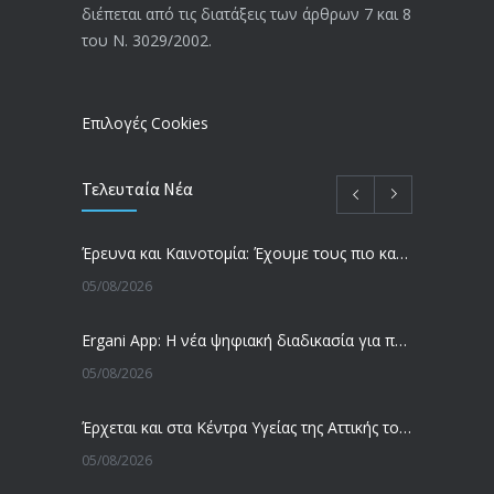
απόφαση από το υπουργείο Εργασίας
διέπεται από τις διατάξεις των άρθρων 7 και 8
-Τι είπε η Δ. Μιχαηλίδου για τις
του Ν. 3029/2002.
εκκρεμείς συντάξεις
09/02/2024
Επιλογές Cookies
Τελευταία Νέα
Έρευνα και Καινοτομία: Έχουμε τους πιο κακοπληρωμένους εργαζόμενους στον ΟΟΣΑ
05/08/2026
Ergani App: Η νέα ψηφιακή διαδικασία για προσλήψεις με το κινητό
05/08/2026
Έρχεται και στα Κέντρα Υγείας της Αττικής το ηλεκτρονικό βραχιολάκι – Όλο το σχέδιο του υπουργείου Υγείας
05/08/2026