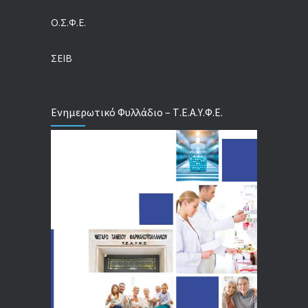
Ο.Σ.Φ.Ε.
Ψάχνοντας ενημέρωση μέσα στα δημόσια νοσοκομεία – Τα παράπονα των ασθενών για την έλλειψη πληροφόρησης
30/07/2026
ΣΕΙΒ
Ενημερωτικό Φυλλάδιο – Τ.Ε.Α.Υ.Φ.Ε.