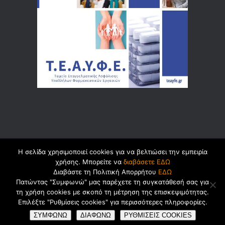
Η σελίδα χρησιμοποιεί cookies για να βελτιώσει την εμπειρία
© 2026 by
Dualsoft
χρήσης. Μπορείτε να
διαβάσετε ΕΔΩ
Διαβάστε τη Πολιτική Απορρήτου
ΕΔΩ
Πατώντας "Συμφωνώ" μας παρέχετε τη συγκατάθεσή σας για
τη χρήση cookies με σκοπό τη μέτρηση της επισκεψιμότητας.
Πολιτική Ασφαλείας Προσωπικών
Επιλέξτε "Ρυθμίσεις cookies" για περισσότερες πληροφορίες.
Δεδομένων
Cookies
Όροι Χρήσης
ΣΥΜΦΩΝΩ
ΔΙΑΦΩΝΩ
ΡΥΘΜΙΣΕΙΣ COOKIES