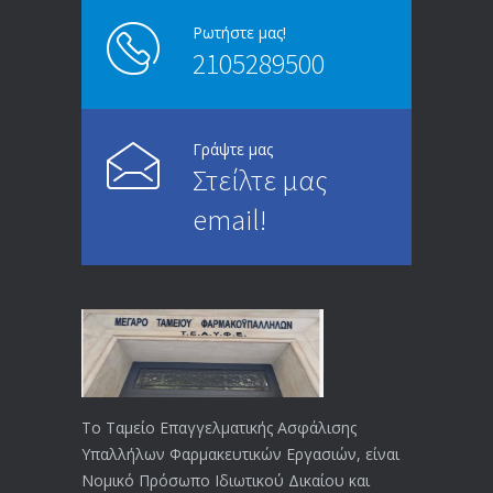
13/03/2020
Ρωτήστε μας!
2105289500
Επίδομα ανεργίας: Υπολογισμός βάσει
4992
μισθού και ετών ασφάλισης
28/05/2024
Γράψτε μας
Στείλτε μας
ΕΝΗΜΕΡΩΣΗ ΠΡΟΣ ΣΥΝΤΑΞΙΟΥΧΟΥΣ
4727
email!
23/04/2019
ΕΝΗΜΕΡΩΣΗ ΠΡΟΣ ΣΥΝΤΑΞΙΟΥΧΟΥΣ
4127
18/12/2019
ΑΝΑΚΟΙΝΩΣΗ
4023
20/12/2019
Το Ταμείο Επαγγελματικής Ασφάλισης
Υπαλλήλων Φαρμακευτικών Εργασιών, είναι
Αναπηρικές συντάξεις: Έρχεται νέα
3768
Νομικό Πρόσωπο Ιδιωτικού Δικαίου και