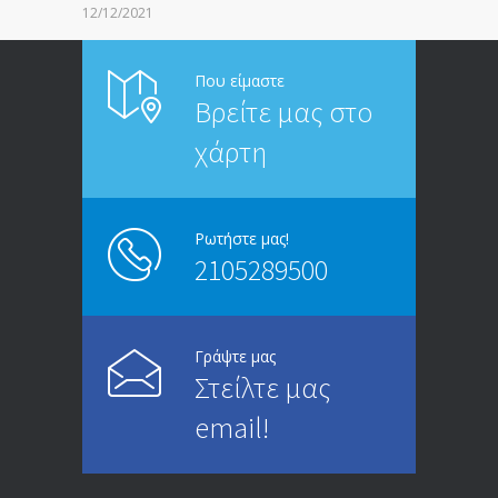
12/12/2021
ΑΝΑΚΟΙΝΩΣΗ ΠΡΟΣ ΣΥΝΤΑΞΙΟΥΧΟΥΣ
6814
Που είμαστε
Βρείτε μας στο
20/12/2019
χάρτη
ΑΝΑΚΟΙΝΩΣΗ
5246
13/03/2020
Ρωτήστε μας!
2105289500
Επίδομα ανεργίας: Υπολογισμός βάσει
4995
μισθού και ετών ασφάλισης
28/05/2024
Γράψτε μας
Στείλτε μας
ΕΝΗΜΕΡΩΣΗ ΠΡΟΣ ΣΥΝΤΑΞΙΟΥΧΟΥΣ
4729
email!
23/04/2019
ΕΝΗΜΕΡΩΣΗ ΠΡΟΣ ΣΥΝΤΑΞΙΟΥΧΟΥΣ
4130