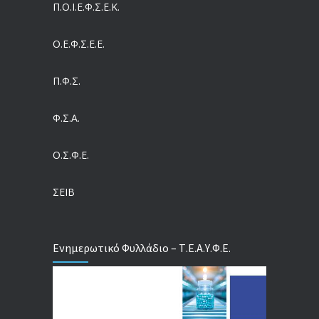
Π.O.I.Ε.Φ.Σ.Ε.Κ.
05/08/2026
Ο.Ε.Φ.Σ.Ε.Ε.
Η πρόληψη μετά το Ταμείο Ανάκαμψης: Πώς συνεχίζεται το «ΠΡΟΛΑΜΒΑΝΩ» έως το 2030
04/08/2026
Π.Φ.Σ.
Ευρωπαϊκό Πρόγραμμα MELODIC – Σε ποιους απευθύνεται
Φ.Σ.Α.
04/08/2026
Ο.Σ.Φ.Ε.
Τέλος σε μια στρέβλωση δεκαετιών: Τι αλλάζει στις άδειες των διευθυντικών στελεχών με τον νέο εργασιακό νόμο
04/08/2026
ΣΕΙΒ
Ενημερωτικό Φυλλάδιο – Τ.Ε.Α.Υ.Φ.Ε.