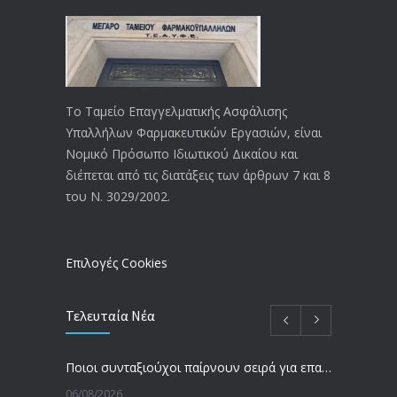
18/12/2019
ΑΝΑΚΟΙΝΩΣΗ
4024
20/12/2019
Το Ταμείο Επαγγελματικής Ασφάλισης
Υπαλλήλων Φαρμακευτικών Εργασιών, είναι
Αναπηρικές συντάξεις: Έρχεται νέα
3769
Νομικό Πρόσωπο Ιδιωτικού Δικαίου και
απόφαση από το υπουργείο Εργασίας
διέπεται από τις διατάξεις των άρθρων 7 και 8
-Τι είπε η Δ. Μιχαηλίδου για τις
του Ν. 3029/2002.
εκκρεμείς συντάξεις
09/02/2024
Επιλογές Cookies
Τελευταία Νέα
Ποιοι συνταξιούχοι παίρνουν σειρά για επανυπολογισμό σύνταξης με αύξηση και αναδρομικά – Οι εκκρεμότητες ανά Ταμείο
06/08/2026