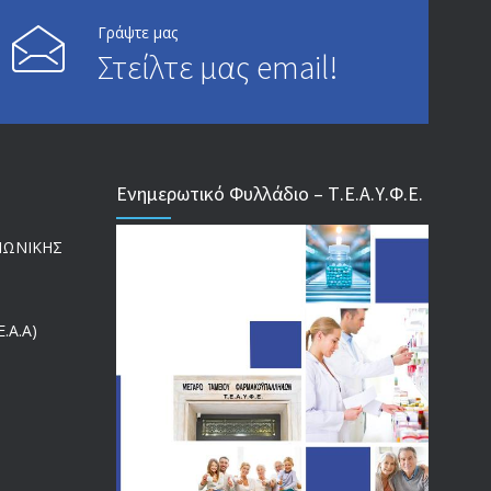
ΕΝΗΜΕΡΩΣΗ ΠΡΟΣ ΣΥΝΤΑΞΙΟΥΧΟΥΣ
4129
Γράψτε μας
Στείλτε μας email!
18/12/2019
ΑΝΑΚΟΙΝΩΣΗ
4024
20/12/2019
Ενημερωτικό Φυλλάδιο – Τ.Ε.Α.Υ.Φ.Ε.
Αναπηρικές συντάξεις: Έρχεται νέα απόφαση από το
3769
υπουργείο Εργασίας -Τι είπε η Δ. Μιχαηλίδου για τις
ΙΝΩΝΙΚΗΣ
εκκρεμείς συντάξεις
09/02/2024
.Α.Α)