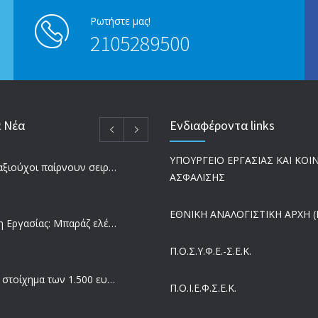
Ρωτήστε μας!
2105289500
α Νέα
Ενδιαφέροντα links
ΥΠΟΥΡΓΕΙΟ ΕΡΓΑΣΙΑΣ ΚΑΙ ΚΟ
Ποιοι συνταξιούχοι παίρνουν σειρά για επανυπολογισμό σύνταξης με αύξηση και αναδρομικά – Οι εκκρεμότητες ανά Ταμείο
ΑΣΦΑΛΙΣΗΣ
ΕΘΝΙΚΗ ΑΝΑΛΟΓΙΣΤΙΚΗ ΑΡΧΗ (Ε
Επιθεώρηση Εργασίας: Μπαράζ ελέγχων με tablets και drones
Π.Ο.Σ.Υ.Φ.Ε.-Σ.Ε.Κ.
Μισθός: Το στοίχημα των 1.500 ευρώ – Πόσοι εργαζόμενοι παίρνουν αυτά τα χρήματα
Π.O.I.Ε.Φ.Σ.Ε.Κ.