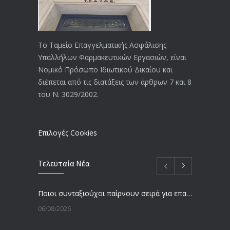
ΑΝΑΚΟΙΝΩΣΗ
4024
20/12/2019
Το Ταμείο Επαγγελματικής Ασφάλισης
Υπαλλήλων Φαρμακευτικών Εργασιών, είναι
Αναπηρικές συντάξεις: Έρχεται νέα
3769
Νομικό Πρόσωπο Ιδιωτικού Δικαίου και
απόφαση από το υπουργείο Εργασίας
διέπεται από τις διατάξεις των άρθρων 7 και 8
-Τι είπε η Δ. Μιχαηλίδου για τις
του Ν. 3029/2002.
εκκρεμείς συντάξεις
09/02/2024
Επιλογές Cookies
Τελευταία Νέα
Ποιοι συνταξιούχοι παίρνουν σειρά για επανυπολογισμό σύνταξης με αύξηση και αναδρομικά – Οι εκκρεμότητες ανά Ταμείο
06/08/2026