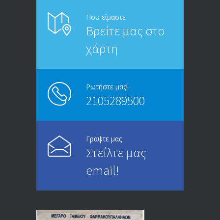
ΑΝΑΚΟΙΝΩΣΗ ΠΡΟΣ ΣΥΝΤΑΞΙΟΥΧΟΥΣ
6814
Που είμαστε
Βρείτε μας στο
20/12/2019
χάρτη
ΑΝΑΚΟΙΝΩΣΗ
5246
13/03/2020
Ρωτήστε μας!
2105289500
Επίδομα ανεργίας: Υπολογισμός βάσει
4995
μισθού και ετών ασφάλισης
28/05/2024
Γράψτε μας
Στείλτε μας
ΕΝΗΜΕΡΩΣΗ ΠΡΟΣ ΣΥΝΤΑΞΙΟΥΧΟΥΣ
4729
email!
23/04/2019
ΕΝΗΜΕΡΩΣΗ ΠΡΟΣ ΣΥΝΤΑΞΙΟΥΧΟΥΣ
4130
18/12/2019