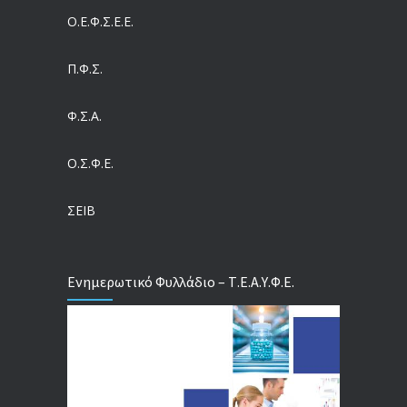
Ο.Ε.Φ.Σ.Ε.Ε.
Η πρόληψη μετά το Ταμείο Ανάκαμψης: Πώς συνεχίζεται το «ΠΡΟΛΑΜΒΑΝΩ» έως το 2030
04/08/2026
Π.Φ.Σ.
Ευρωπαϊκό Πρόγραμμα MELODIC – Σε ποιους απευθύνεται
Φ.Σ.Α.
04/08/2026
Ο.Σ.Φ.Ε.
Τέλος σε μια στρέβλωση δεκαετιών: Τι αλλάζει στις άδειες των διευθυντικών στελεχών με τον νέο εργασιακό νόμο
04/08/2026
ΣΕΙΒ
Ενημερωτικό Φυλλάδιο – Τ.Ε.Α.Υ.Φ.Ε.