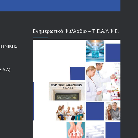
ΕΝΗΜΕΡΩΣΗ ΠΡΟΣ ΣΥΝΤΑΞΙΟΥΧΟΥΣ
4130
18/12/2019
Ενημερωτικό Φυλλάδιο – Τ.Ε.Α.Υ.Φ.Ε.
ΑΝΑΚΟΙΝΩΣΗ
4024
ΙΝΩΝΙΚΗΣ
20/12/2019
Αναπηρικές συντάξεις: Έρχεται νέα απόφαση από το
3770
υπουργείο Εργασίας -Τι είπε η Δ. Μιχαηλίδου για τις
.Α.Α)
εκκρεμείς συντάξεις
09/02/2024