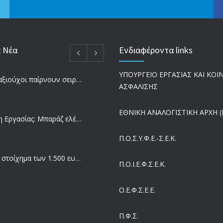
α Νέα
Ενδιαφέροντα links
ΥΠΟΥΡΓΕΙΟ ΕΡΓΑΣΙΑΣ ΚΑΙ ΚΟ
Ποιοι συνταξιούχοι παίρνουν σειρά για επανυπολογισμό σύνταξης με αύξηση και αναδρομικά – Οι εκκρεμότητες ανά Ταμείο
ΑΣΦΑΛΙΣΗΣ
ΕΘΝΙΚΗ ΑΝΑΛΟΓΙΣΤΙΚΗ ΑΡΧΗ (Ε
Επιθεώρηση Εργασίας: Μπαράζ ελέγχων με tablets και drones
Π.Ο.Σ.Υ.Φ.Ε.-Σ.Ε.Κ.
Μισθός: Το στοίχημα των 1.500 ευρώ – Πόσοι εργαζόμενοι παίρνουν αυτά τα χρήματα
Π.O.I.Ε.Φ.Σ.Ε.Κ.
Ο.Ε.Φ.Σ.Ε.Ε.
Έρευνα και Καινοτομία: Έχουμε τους πιο κακοπληρωμένους εργαζόμενους στον ΟΟΣΑ
Π.Φ.Σ.