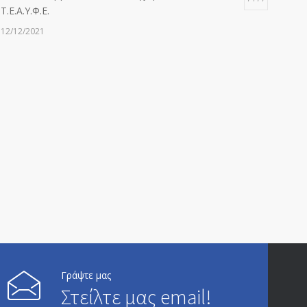
Τ.Ε.Α.Υ.Φ.Ε.
12/12/2021
ΑΝΑΚΟΙΝΩΣΗ ΠΡΟΣ ΣΥΝΤΑΞΙΟΥΧΟΥΣ
6814
20/12/2019
ΑΝΑΚΟΙΝΩΣΗ
5246
13/03/2020
Επίδομα ανεργίας: Υπολογισμός βάσει μισθού και
4996
ετών ασφάλισης
28/05/2024
ΕΝΗΜΕΡΩΣΗ ΠΡΟΣ ΣΥΝΤΑΞΙΟΥΧΟΥΣ
4729
Γράψτε μας
23/04/2019
Στείλτε μας email!