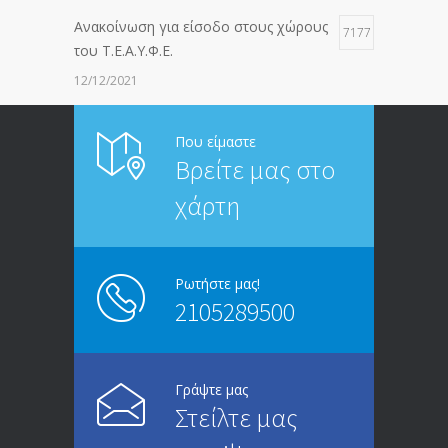
Ανακοίνωση για είσοδο στους χώρους
7177
του Τ.Ε.Α.Υ.Φ.Ε.
12/12/2021
ΑΝΑΚΟΙΝΩΣΗ ΠΡΟΣ ΣΥΝΤΑΞΙΟΥΧΟΥΣ
6814
Που είμαστε
Βρείτε μας στο
20/12/2019
χάρτη
ΑΝΑΚΟΙΝΩΣΗ
5246
13/03/2020
Ρωτήστε μας!
2105289500
Επίδομα ανεργίας: Υπολογισμός βάσει
4996
μισθού και ετών ασφάλισης
28/05/2024
Γράψτε μας
Στείλτε μας
ΕΝΗΜΕΡΩΣΗ ΠΡΟΣ ΣΥΝΤΑΞΙΟΥΧΟΥΣ
4729