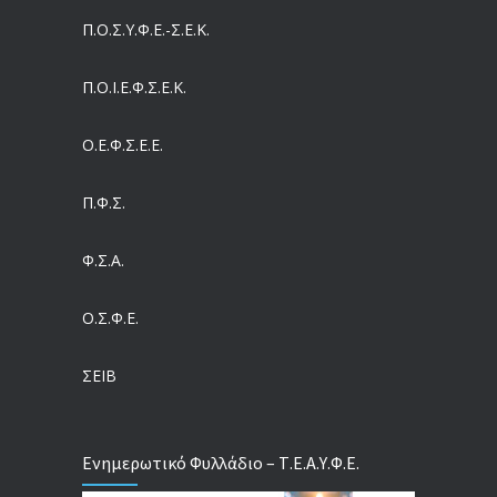
05/08/2026
Π.Ο.Σ.Υ.Φ.Ε.-Σ.Ε.Κ.
Συντάξεις: Γιατί παραμένουν οι κόφτες
Π.O.I.Ε.Φ.Σ.Ε.Κ.
05/08/2026
Ο.Ε.Φ.Σ.Ε.Ε.
Η πρόληψη μετά το Ταμείο Ανάκαμψης: Πώς συνεχίζεται το «ΠΡΟΛΑΜΒΑΝΩ» έως το 2030
04/08/2026
Π.Φ.Σ.
Ευρωπαϊκό Πρόγραμμα MELODIC – Σε ποιους απευθύνεται
Φ.Σ.Α.
04/08/2026
Ο.Σ.Φ.Ε.
Τέλος σε μια στρέβλωση δεκαετιών: Τι αλλάζει στις άδειες των διευθυντικών στελεχών με τον νέο εργασιακό νόμο
04/08/2026
ΣΕΙΒ
Ενημερωτικό Φυλλάδιο – Τ.Ε.Α.Υ.Φ.Ε.