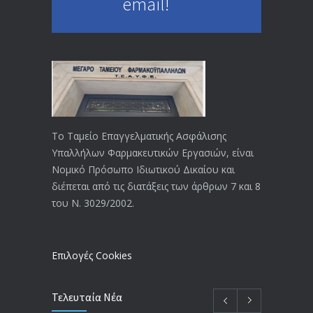
email!
23/04/2019
ΕΝΗΜΕΡΩΣΗ ΠΡΟΣ ΣΥΝΤΑΞΙΟΥΧΟΥΣ
4130
18/12/2019
ΑΝΑΚΟΙΝΩΣΗ
4024
20/12/2019
Το Ταμείο Επαγγελματικής Ασφάλισης
Υπαλλήλων Φαρμακευτικών Εργασιών, είναι
Αναπηρικές συντάξεις: Έρχεται νέα
3770
Νομικό Πρόσωπο Ιδιωτικού Δικαίου και
απόφαση από το υπουργείο Εργασίας
διέπεται από τις διατάξεις των άρθρων 7 και 8
-Τι είπε η Δ. Μιχαηλίδου για τις
του Ν. 3029/2002.
εκκρεμείς συντάξεις
09/02/2024
Επιλογές Cookies
Τελευταία Νέα