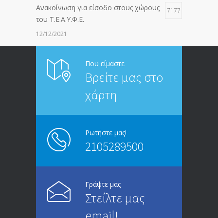
Ανακοίνωση για είσοδο στους χώρους
7177
του Τ.Ε.Α.Υ.Φ.Ε.
12/12/2021
ΑΝΑΚΟΙΝΩΣΗ ΠΡΟΣ ΣΥΝΤΑΞΙΟΥΧΟΥΣ
6814
Που είμαστε
Βρείτε μας στο
20/12/2019
χάρτη
ΑΝΑΚΟΙΝΩΣΗ
5246
13/03/2020
Ρωτήστε μας!
2105289500
Επίδομα ανεργίας: Υπολογισμός βάσει
4995
μισθού και ετών ασφάλισης
28/05/2024
Γράψτε μας
Στείλτε μας
ΕΝΗΜΕΡΩΣΗ ΠΡΟΣ ΣΥΝΤΑΞΙΟΥΧΟΥΣ
4729
email!
23/04/2019