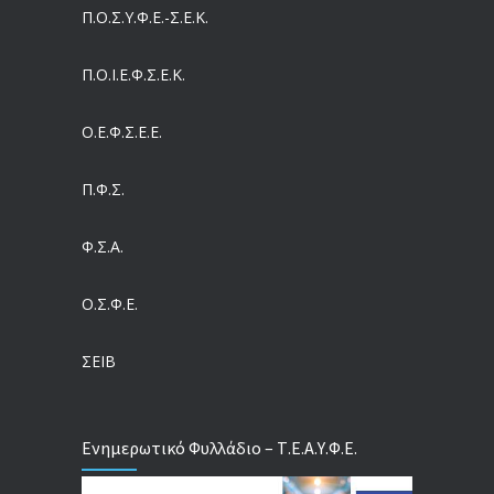
05/08/2026
Π.Ο.Σ.Υ.Φ.Ε.-Σ.Ε.Κ.
Συντάξεις: Γιατί παραμένουν οι κόφτες
Π.O.I.Ε.Φ.Σ.Ε.Κ.
05/08/2026
Ο.Ε.Φ.Σ.Ε.Ε.
Η πρόληψη μετά το Ταμείο Ανάκαμψης: Πώς συνεχίζεται το «ΠΡΟΛΑΜΒΑΝΩ» έως το 2030
04/08/2026
Π.Φ.Σ.
Ευρωπαϊκό Πρόγραμμα MELODIC – Σε ποιους απευθύνεται
Φ.Σ.Α.
04/08/2026
Ο.Σ.Φ.Ε.
Τέλος σε μια στρέβλωση δεκαετιών: Τι αλλάζει στις άδειες των διευθυντικών στελεχών με τον νέο εργασιακό νόμο
04/08/2026
ΣΕΙΒ
Ενημερωτικό Φυλλάδιο – Τ.Ε.Α.Υ.Φ.Ε.