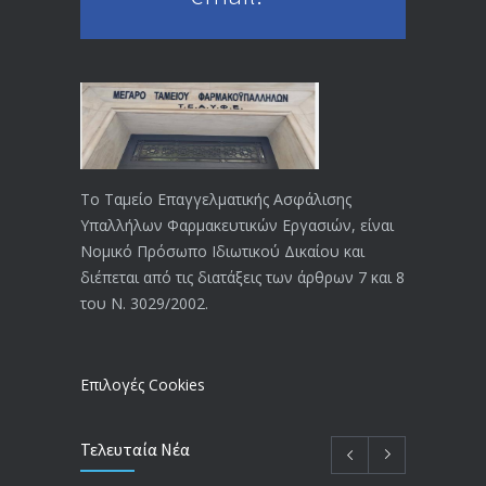
ΕΝΗΜΕΡΩΣΗ ΠΡΟΣ ΣΥΝΤΑΞΙΟΥΧΟΥΣ
4130
18/12/2019
ΑΝΑΚΟΙΝΩΣΗ
4024
20/12/2019
Το Ταμείο Επαγγελματικής Ασφάλισης
Υπαλλήλων Φαρμακευτικών Εργασιών, είναι
Αναπηρικές συντάξεις: Έρχεται νέα
3769
Νομικό Πρόσωπο Ιδιωτικού Δικαίου και
απόφαση από το υπουργείο Εργασίας
διέπεται από τις διατάξεις των άρθρων 7 και 8
-Τι είπε η Δ. Μιχαηλίδου για τις
του Ν. 3029/2002.
εκκρεμείς συντάξεις
09/02/2024
Επιλογές Cookies
Τελευταία Νέα