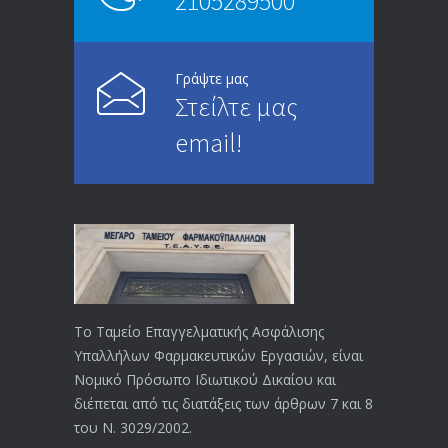
2105289500
4994
μισθού και ετών ασφάλισης
28/05/2024
Γράψτε μας
Στείλτε μας
ΕΝΗΜΕΡΩΣΗ ΠΡΟΣ ΣΥΝΤΑΞΙΟΥΧΟΥΣ
4729
email!
23/04/2019
ΕΝΗΜΕΡΩΣΗ ΠΡΟΣ ΣΥΝΤΑΞΙΟΥΧΟΥΣ
4129
18/12/2019
ΑΝΑΚΟΙΝΩΣΗ
4024
20/12/2019
Το Ταμείο Επαγγελματικής Ασφάλισης
Υπαλλήλων Φαρμακευτικών Εργασιών, είναι
Αναπηρικές συντάξεις: Έρχεται νέα
3769
Νομικό Πρόσωπο Ιδιωτικού Δικαίου και
απόφαση από το υπουργείο Εργασίας
διέπεται από τις διατάξεις των άρθρων 7 και 8
-Τι είπε η Δ. Μιχαηλίδου για τις
του Ν. 3029/2002.
εκκρεμείς συντάξεις