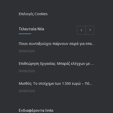
09/02/2024
Επιλογές Cookies
Τελευταία Νέα
Ποιοι συνταξιούχοι παίρνουν σειρά για επανυπολογισμό σύνταξης με αύξηση και αναδρομικά – Οι εκκρεμότητες ανά Ταμείο
06/08/2026
Επιθεώρηση Εργασίας: Μπαράζ ελέγχων με tablets και drones
06/08/2026
Μισθός: Το στοίχημα των 1.500 ευρώ – Πόσοι εργαζόμενοι παίρνουν αυτά τα χρήματα
06/08/2026
Έρευνα και Καινοτομία: Έχουμε τους πιο κακοπληρωμένους εργαζόμενους στον ΟΟΣΑ
Ενδιαφέροντα links
05/08/2026