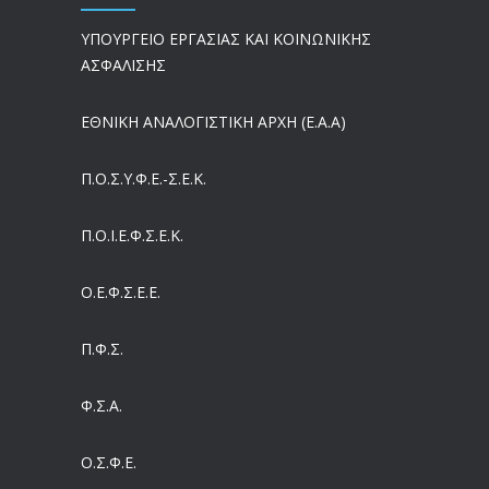
ΥΠΟΥΡΓΕΙΟ ΕΡΓΑΣΙΑΣ ΚΑΙ ΚΟΙΝΩΝΙΚΗΣ
Ergani App: Η νέα ψηφιακή διαδικασία για προσλήψεις με το κινητό
ΑΣΦΑΛΙΣΗΣ
05/08/2026
ΕΘΝΙΚΗ ΑΝΑΛΟΓΙΣΤΙΚΗ ΑΡΧΗ (Ε.Α.Α)
Έρχεται και στα Κέντρα Υγείας της Αττικής το ηλεκτρονικό βραχιολάκι – Όλο το σχέδιο του υπουργείου Υγείας
05/08/2026
Π.Ο.Σ.Υ.Φ.Ε.-Σ.Ε.Κ.
Συντάξεις: Γιατί παραμένουν οι κόφτες
Π.O.I.Ε.Φ.Σ.Ε.Κ.
05/08/2026
Ο.Ε.Φ.Σ.Ε.Ε.
Η πρόληψη μετά το Ταμείο Ανάκαμψης: Πώς συνεχίζεται το «ΠΡΟΛΑΜΒΑΝΩ» έως το 2030
04/08/2026
Π.Φ.Σ.
Ευρωπαϊκό Πρόγραμμα MELODIC – Σε ποιους απευθύνεται
Φ.Σ.Α.
04/08/2026
Ο.Σ.Φ.Ε.
Τέλος σε μια στρέβλωση δεκαετιών: Τι αλλάζει στις άδειες των διευθυντικών στελεχών με τον νέο εργασιακό νόμο