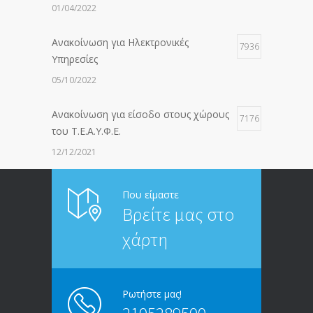
01/04/2022
Ανακοίνωση για Ηλεκτρονικές
7936
Υπηρεσίες
05/10/2022
Ανακοίνωση για είσοδο στους χώρους
7176
του Τ.Ε.Α.Υ.Φ.Ε.
12/12/2021
ΑΝΑΚΟΙΝΩΣΗ ΠΡΟΣ ΣΥΝΤΑΞΙΟΥΧΟΥΣ
6812
Που είμαστε
Βρείτε μας στο
20/12/2019
χάρτη
ΑΝΑΚΟΙΝΩΣΗ
5245
13/03/2020
Ρωτήστε μας!
Επίδομα ανεργίας: Υπολογισμός βάσει