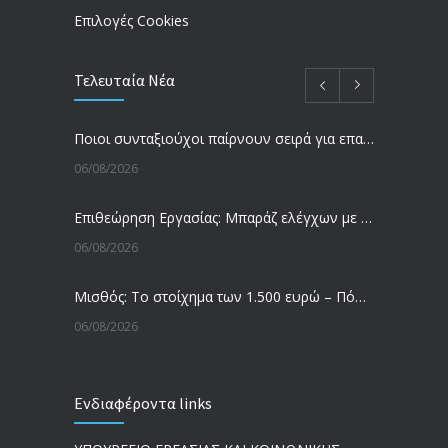
Επιλογές Cookies
Τελευταία Νέα
Ποιοι συνταξιούχοι παίρνουν σειρά για επανυπολογισμό σύνταξης με αύξηση και αναδρομικά – Οι εκκρεμότητες ανά Ταμείο
06/08/2026
Επιθεώρηση Εργασίας: Μπαράζ ελέγχων με tablets και drones
06/08/2026
Μισθός: Το στοίχημα των 1.500 ευρώ – Πόσοι εργαζόμενοι παίρνουν αυτά τα χρήματα
06/08/2026
Έρευνα και Καινοτομία: Έχουμε τους πιο κακοπληρωμένους εργαζόμενους στον ΟΟΣΑ
Ενδιαφέροντα links
05/08/2026