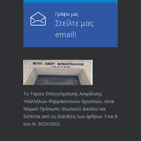
28/05/2024
Γράψτε μας
Στείλτε μας
ΕΝΗΜΕΡΩΣΗ ΠΡΟΣ ΣΥΝΤΑΞΙΟΥΧΟΥΣ
4729
email!
23/04/2019
ΕΝΗΜΕΡΩΣΗ ΠΡΟΣ ΣΥΝΤΑΞΙΟΥΧΟΥΣ
4129
18/12/2019
ΑΝΑΚΟΙΝΩΣΗ
4024
20/12/2019
Το Ταμείο Επαγγελματικής Ασφάλισης
Υπαλλήλων Φαρμακευτικών Εργασιών, είναι
Αναπηρικές συντάξεις: Έρχεται νέα
3769
Νομικό Πρόσωπο Ιδιωτικού Δικαίου και
απόφαση από το υπουργείο Εργασίας
διέπεται από τις διατάξεις των άρθρων 7 και 8
-Τι είπε η Δ. Μιχαηλίδου για τις
του Ν. 3029/2002.
εκκρεμείς συντάξεις
09/02/2024