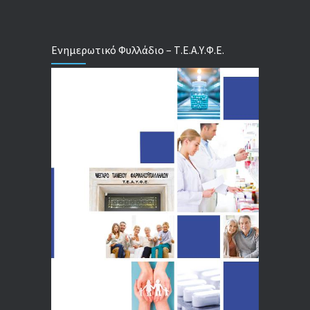
Ενημερωτικό Φυλλάδιο – Τ.Ε.Α.Υ.Φ.Ε.