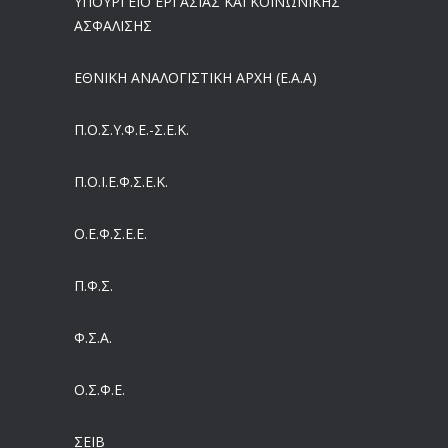
ΥΠΟΥΡΓΕΙΟ ΕΡΓΑΣΙΑΣ ΚΑΙ ΚΟΙΝΩΝΙΚΗΣ
Ergani App: Η νέα ψηφιακή διαδικασία για προσλήψεις με το κινητό
ΑΣΦΑΛΙΣΗΣ
05/08/2026
ΕΘΝΙΚΗ ΑΝΑΛΟΓΙΣΤΙΚΗ ΑΡΧΗ (Ε.Α.Α)
Έρχεται και στα Κέντρα Υγείας της Αττικής το ηλεκτρονικό βραχιολάκι – Όλο το σχέδιο του υπουργείου Υγείας
05/08/2026
Π.Ο.Σ.Υ.Φ.Ε.-Σ.Ε.Κ.
Συντάξεις: Γιατί παραμένουν οι κόφτες
Π.O.I.Ε.Φ.Σ.Ε.Κ.
05/08/2026
Ο.Ε.Φ.Σ.Ε.Ε.
Η πρόληψη μετά το Ταμείο Ανάκαμψης: Πώς συνεχίζεται το «ΠΡΟΛΑΜΒΑΝΩ» έως το 2030
04/08/2026
Π.Φ.Σ.
Ευρωπαϊκό Πρόγραμμα MELODIC – Σε ποιους απευθύνεται
Φ.Σ.Α.
04/08/2026
Ο.Σ.Φ.Ε.
Τέλος σε μια στρέβλωση δεκαετιών: Τι αλλάζει στις άδειες των διευθυντικών στελεχών με τον νέο εργασιακό νόμο
04/08/2026
ΣΕΙΒ