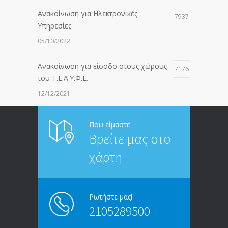
Ανακοίνωση για Ηλεκτρονικές
7937
Υπηρεσίες
05/10/2022
Ανακοίνωση για είσοδο στους χώρους
7176
του Τ.Ε.Α.Υ.Φ.Ε.
12/12/2021
ΑΝΑΚΟΙΝΩΣΗ ΠΡΟΣ ΣΥΝΤΑΞΙΟΥΧΟΥΣ
6813
Που είμαστε
Βρείτε μας στο
20/12/2019
χάρτη
ΑΝΑΚΟΙΝΩΣΗ
5246
13/03/2020
Ρωτήστε μας!
2105289500
Επίδομα ανεργίας: Υπολογισμός βάσει
4995
μισθού και ετών ασφάλισης