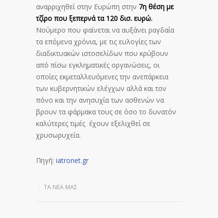
αναρριχηθεί στην Ευρώπη στην
7η θέση με
τζίρο που ξεπερνά τα 120 δισ. ευρώ.
Νούμερο που φαίνεται να αυξάνει ραγδαία
τα επόμενα χρόνια, με τις ευλογίες των
διαδικτυακών ιστοσελίδων που κρύβουν
από πίσω εγκληματικές οργανώσεις, οι
οποίες εκμεταλλευόμενες την ανεπάρκεια
των κυβερνητικών ελέγχων αλλά και τον
πόνο και την ανησυχία των ασθενών να
βρουν τα φάρμακα τους σε όσο το δυνατόν
καλύτερες τιμές έχουν εξελιχθεί σε
χρυσωρυχεία.
Πηγή:
iatronet.gr
ΤΑ ΝΈΑ ΜΑΣ