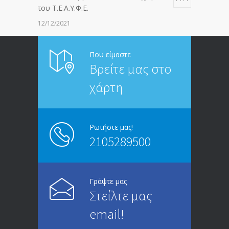
του Τ.Ε.Α.Υ.Φ.Ε.
12/12/2021
ΑΝΑΚΟΙΝΩΣΗ ΠΡΟΣ ΣΥΝΤΑΞΙΟΥΧΟΥΣ
6814
Που είμαστε
Βρείτε μας στο
20/12/2019
χάρτη
ΑΝΑΚΟΙΝΩΣΗ
5246
13/03/2020
Ρωτήστε μας!
2105289500
Επίδομα ανεργίας: Υπολογισμός βάσει
4995
μισθού και ετών ασφάλισης
28/05/2024
Γράψτε μας
Στείλτε μας
ΕΝΗΜΕΡΩΣΗ ΠΡΟΣ ΣΥΝΤΑΞΙΟΥΧΟΥΣ
4729
email!
23/04/2019