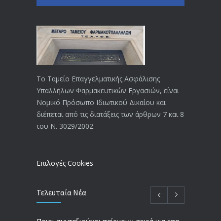
ΕΝΗΜΕΡΩΣΗ ΠΡΟΣ ΣΥΝΤΑΞΙΟΥΧΟΥΣ
4130
18/12/2019
ΑΝΑΚΟΙΝΩΣΗ
4024
20/12/2019
Το Ταμείο Επαγγελματικής Ασφάλισης
Υπαλλήλων Φαρμακευτικών Εργασιών, είναι
Αναπηρικές συντάξεις: Έρχεται νέα
3769
Νομικό Πρόσωπο Ιδιωτικού Δικαίου και
απόφαση από το υπουργείο Εργασίας
διέπεται από τις διατάξεις των άρθρων 7 και 8
-Τι είπε η Δ. Μιχαηλίδου για τις
του Ν. 3029/2002.
εκκρεμείς συντάξεις
09/02/2024
Επιλογές Cookies
Τελευταία Νέα