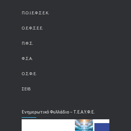
Συντάξεις: Γιατί παραμένουν οι κόφτες
Π.O.I.Ε.Φ.Σ.Ε.Κ.
05/08/2026
Ο.Ε.Φ.Σ.Ε.Ε.
Η πρόληψη μετά το Ταμείο Ανάκαμψης: Πώς συνεχίζεται το «ΠΡΟΛΑΜΒΑΝΩ» έως το 2030
04/08/2026
Π.Φ.Σ.
Ευρωπαϊκό Πρόγραμμα MELODIC – Σε ποιους απευθύνεται
Φ.Σ.Α.
04/08/2026
Ο.Σ.Φ.Ε.
Τέλος σε μια στρέβλωση δεκαετιών: Τι αλλάζει στις άδειες των διευθυντικών στελεχών με τον νέο εργασιακό νόμο
04/08/2026
ΣΕΙΒ
Ενημερωτικό Φυλλάδιο – Τ.Ε.Α.Υ.Φ.Ε.