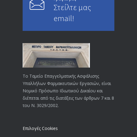
Στείλτε μας
ΕΝΗΜΕΡΩΣΗ ΠΡΟΣ ΣΥΝΤΑΞΙΟΥΧΟΥΣ
4729
email!
23/04/2019
ΕΝΗΜΕΡΩΣΗ ΠΡΟΣ ΣΥΝΤΑΞΙΟΥΧΟΥΣ
4130
18/12/2019
ΑΝΑΚΟΙΝΩΣΗ
4024
20/12/2019
Το Ταμείο Επαγγελματικής Ασφάλισης
Υπαλλήλων Φαρμακευτικών Εργασιών, είναι
Αναπηρικές συντάξεις: Έρχεται νέα
3769
Νομικό Πρόσωπο Ιδιωτικού Δικαίου και
απόφαση από το υπουργείο Εργασίας
διέπεται από τις διατάξεις των άρθρων 7 και 8
-Τι είπε η Δ. Μιχαηλίδου για τις
του Ν. 3029/2002.
εκκρεμείς συντάξεις
09/02/2024
Επιλογές Cookies