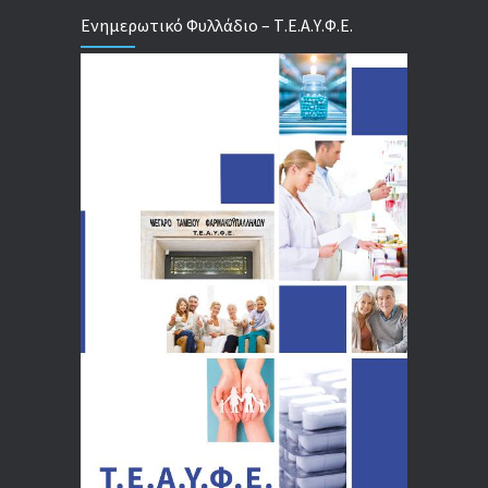
Ενημερωτικό Φυλλάδιο – Τ.Ε.Α.Υ.Φ.Ε.