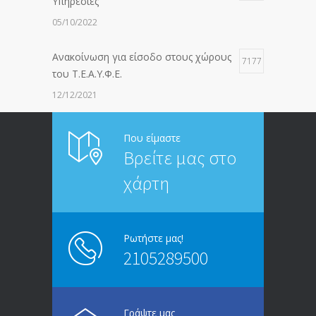
Υπηρεσίες
05/10/2022
Ανακοίνωση για είσοδο στους χώρους
7177
του Τ.Ε.Α.Υ.Φ.Ε.
12/12/2021
ΑΝΑΚΟΙΝΩΣΗ ΠΡΟΣ ΣΥΝΤΑΞΙΟΥΧΟΥΣ
6814
Που είμαστε
Βρείτε μας στο
20/12/2019
χάρτη
ΑΝΑΚΟΙΝΩΣΗ
5246
13/03/2020
Ρωτήστε μας!
2105289500
Επίδομα ανεργίας: Υπολογισμός βάσει
4995
μισθού και ετών ασφάλισης
28/05/2024
Γράψτε μας