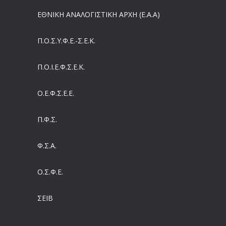
ΕΘΝΙΚΗ ΑΝΑΛΟΓΙΣΤΙΚΗ ΑΡΧΗ (Ε.Α.Α)
Έρχεται και στα Κέντρα Υγείας της Αττικής το ηλεκτρονικό βραχιολάκι – Όλο το σχέδιο του υπουργείου Υγείας
05/08/2026
Π.Ο.Σ.Υ.Φ.Ε.-Σ.Ε.Κ.
Συντάξεις: Γιατί παραμένουν οι κόφτες
Π.O.I.Ε.Φ.Σ.Ε.Κ.
05/08/2026
Ο.Ε.Φ.Σ.Ε.Ε.
Η πρόληψη μετά το Ταμείο Ανάκαμψης: Πώς συνεχίζεται το «ΠΡΟΛΑΜΒΑΝΩ» έως το 2030
04/08/2026
Π.Φ.Σ.
Ευρωπαϊκό Πρόγραμμα MELODIC – Σε ποιους απευθύνεται
Φ.Σ.Α.
04/08/2026
Ο.Σ.Φ.Ε.
Τέλος σε μια στρέβλωση δεκαετιών: Τι αλλάζει στις άδειες των διευθυντικών στελεχών με τον νέο εργασιακό νόμο
04/08/2026
ΣΕΙΒ