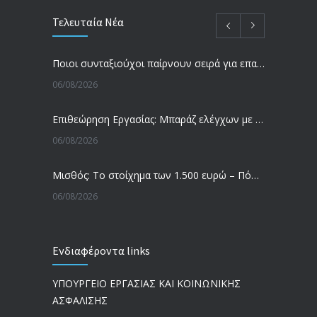
Τελευταία Νέα
Ποιοι συνταξιούχοι παίρνουν σειρά για επανυπολογισμό σύνταξης με αύξηση και αναδρομικά – Οι εκκρεμότητες ανά Ταμείο
06/08/2026
Επιθεώρηση Εργασίας: Μπαράζ ελέγχων με tablets και drones
06/08/2026
Μισθός: Το στοίχημα των 1.500 ευρώ – Πόσοι εργαζόμενοι παίρνουν αυτά τα χρήματα
06/08/2026
Έρευνα και Καινοτομία: Έχουμε τους πιο κακοπληρωμένους εργαζόμενους στον ΟΟΣΑ
Ενδιαφέροντα links
05/08/2026
ΥΠΟΥΡΓΕΙΟ ΕΡΓΑΣΙΑΣ ΚΑΙ ΚΟΙΝΩΝΙΚΗΣ
Ergani App: Η νέα ψηφιακή διαδικασία για προσλήψεις με το κινητό
ΑΣΦΑΛΙΣΗΣ
05/08/2026