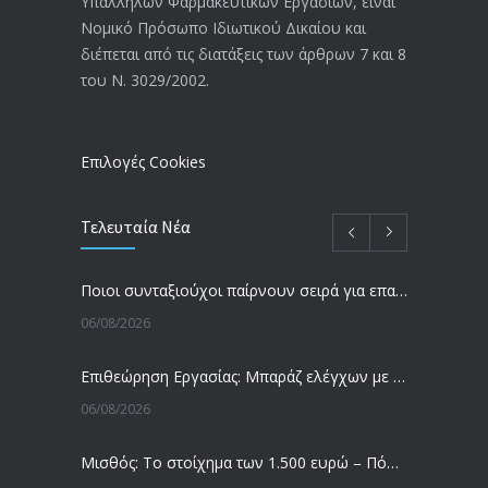
Υπαλλήλων Φαρμακευτικών Εργασιών, είναι
Αναπηρικές συντάξεις: Έρχεται νέα
3769
Νομικό Πρόσωπο Ιδιωτικού Δικαίου και
απόφαση από το υπουργείο Εργασίας
διέπεται από τις διατάξεις των άρθρων 7 και 8
-Τι είπε η Δ. Μιχαηλίδου για τις
του Ν. 3029/2002.
εκκρεμείς συντάξεις
09/02/2024
Επιλογές Cookies
Τελευταία Νέα
Ποιοι συνταξιούχοι παίρνουν σειρά για επανυπολογισμό σύνταξης με αύξηση και αναδρομικά – Οι εκκρεμότητες ανά Ταμείο
06/08/2026
Επιθεώρηση Εργασίας: Μπαράζ ελέγχων με tablets και drones
06/08/2026
Μισθός: Το στοίχημα των 1.500 ευρώ – Πόσοι εργαζόμενοι παίρνουν αυτά τα χρήματα