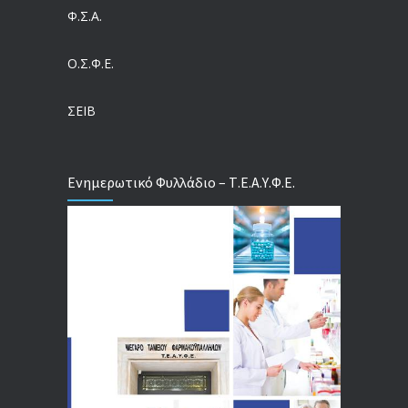
Ευρωπαϊκό Πρόγραμμα MELODIC – Σε ποιους απευθύνεται
Φ.Σ.Α.
04/08/2026
Ο.Σ.Φ.Ε.
Τέλος σε μια στρέβλωση δεκαετιών: Τι αλλάζει στις άδειες των διευθυντικών στελεχών με τον νέο εργασιακό νόμο
04/08/2026
ΣΕΙΒ
Ενημερωτικό Φυλλάδιο – Τ.Ε.Α.Υ.Φ.Ε.