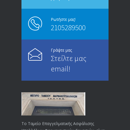
ΑΝΑΚΟΙΝΩΣΗ
5245
13/03/2020
Ρωτήστε μας!
2105289500
Επίδομα ανεργίας: Υπολογισμός βάσει
4994
μισθού και ετών ασφάλισης
28/05/2024
Γράψτε μας
Στείλτε μας
ΕΝΗΜΕΡΩΣΗ ΠΡΟΣ ΣΥΝΤΑΞΙΟΥΧΟΥΣ
4729
email!
23/04/2019
ΕΝΗΜΕΡΩΣΗ ΠΡΟΣ ΣΥΝΤΑΞΙΟΥΧΟΥΣ
4129
18/12/2019
ΑΝΑΚΟΙΝΩΣΗ
4024
20/12/2019
Το Ταμείο Επαγγελματικής Ασφάλισης