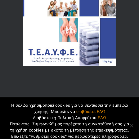
Η σελίδα χρησιμοποιεί cookies για να βελτιώσει την εμπειρία
© 2026 by
Dualsoft
χρήσης. Μπορείτε να
διαβάσετε ΕΔΩ
Διαβάστε τη Πολιτική Απορρήτου
ΕΔΩ
Πατώντας "Συμφωνώ" μας παρέχετε τη συγκατάθεσή σας για
τη χρήση cookies με σκοπό τη μέτρηση της επισκεψιμότητας.
Πολιτική Ασφαλείας Προσωπικών
Επιλέξτε "Ρυθμίσεις cookies" για περισσότερες πληροφορίες.
Δεδομένων