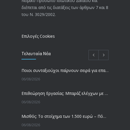
Νομικό Πρόσωπο Ιδιωτικού Δικαίου και
απόφαση από το υπουργείο Εργασίας
διέπεται από τις διατάξεις των άρθρων 7 και 8
-Τι είπε η Δ. Μιχαηλίδου για τις
του Ν. 3029/2002.
εκκρεμείς συντάξεις
09/02/2024
Επιλογές Cookies
Τελευταία Νέα
Ποιοι συνταξιούχοι παίρνουν σειρά για επανυπολογισμό σύνταξης με αύξηση και αναδρομικά – Οι εκκρεμότητες ανά Ταμείο
06/08/2026
Επιθεώρηση Εργασίας: Μπαράζ ελέγχων με tablets και drones
06/08/2026
Μισθός: Το στοίχημα των 1.500 ευρώ – Πόσοι εργαζόμενοι παίρνουν αυτά τα χρήματα
06/08/2026