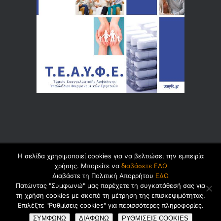
Η σελίδα χρησιμοποιεί cookies για να βελτιώσει την εμπειρία
© 2026 by
Dualsoft
χρήσης. Μπορείτε να
διαβάσετε ΕΔΩ
Διαβάστε τη Πολιτική Απορρήτου
ΕΔΩ
Πατώντας "Συμφωνώ" μας παρέχετε τη συγκατάθεσή σας για
τη χρήση cookies με σκοπό τη μέτρηση της επισκεψιμότητας.
Πολιτική Ασφαλείας Προσωπικών
Επιλέξτε "Ρυθμίσεις cookies" για περισσότερες πληροφορίες.
Δεδομένων
Cookies
Όροι Χρήσης
ΣΥΜΦΩΝΩ
ΔΙΑΦΩΝΩ
ΡΥΘΜΙΣΕΙΣ COOKIES