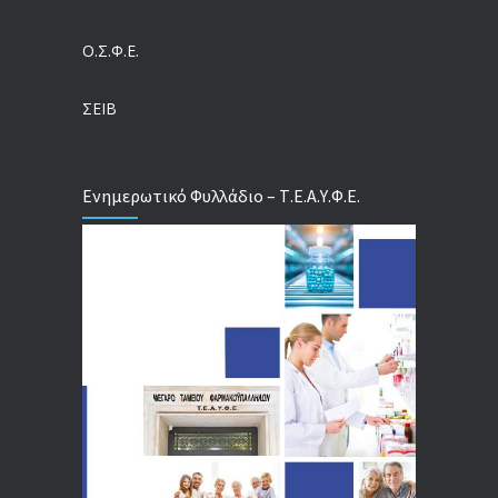
04/08/2026
Ο.Σ.Φ.Ε.
Τέλος σε μια στρέβλωση δεκαετιών: Τι αλλάζει στις άδειες των διευθυντικών στελεχών με τον νέο εργασιακό νόμο
04/08/2026
ΣΕΙΒ
Ενημερωτικό Φυλλάδιο – Τ.Ε.Α.Υ.Φ.Ε.