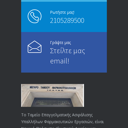
13/03/2020
Ρωτήστε μας!
2105289500
Επίδομα ανεργίας: Υπολογισμός βάσει
4995
μισθού και ετών ασφάλισης
28/05/2024
Γράψτε μας
Στείλτε μας
ΕΝΗΜΕΡΩΣΗ ΠΡΟΣ ΣΥΝΤΑΞΙΟΥΧΟΥΣ
4729
email!
23/04/2019
ΕΝΗΜΕΡΩΣΗ ΠΡΟΣ ΣΥΝΤΑΞΙΟΥΧΟΥΣ
4130
18/12/2019
ΑΝΑΚΟΙΝΩΣΗ
4024
20/12/2019
Το Ταμείο Επαγγελματικής Ασφάλισης
Υπαλλήλων Φαρμακευτικών Εργασιών, είναι
Αναπηρικές συντάξεις: Έρχεται νέα
3769