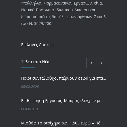
Υπαλλήλων Φαρμακευτικών Εργασιών, είναι
Αναπηρικές συντάξεις: Έρχεται νέα
3769
Νομικό Πρόσωπο Ιδιωτικού Δικαίου και
απόφαση από το υπουργείο Εργασίας
διέπεται από τις διατάξεις των άρθρων 7 και 8
-Τι είπε η Δ. Μιχαηλίδου για τις
του Ν. 3029/2002.
εκκρεμείς συντάξεις
09/02/2024
Επιλογές Cookies
Τελευταία Νέα
Ποιοι συνταξιούχοι παίρνουν σειρά για επανυπολογισμό σύνταξης με αύξηση και αναδρομικά – Οι εκκρεμότητες ανά Ταμείο
06/08/2026
Επιθεώρηση Εργασίας: Μπαράζ ελέγχων με tablets και drones
06/08/2026
Μισθός: Το στοίχημα των 1.500 ευρώ – Πόσοι εργαζόμενοι παίρνουν αυτά τα χρήματα