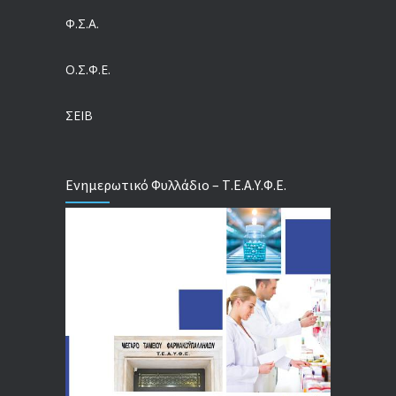
Ευρωπαϊκό Πρόγραμμα MELODIC – Σε ποιους απευθύνεται
Φ.Σ.Α.
04/08/2026
Ο.Σ.Φ.Ε.
Τέλος σε μια στρέβλωση δεκαετιών: Τι αλλάζει στις άδειες των διευθυντικών στελεχών με τον νέο εργασιακό νόμο
04/08/2026
ΣΕΙΒ
Ενημερωτικό Φυλλάδιο – Τ.Ε.Α.Υ.Φ.Ε.