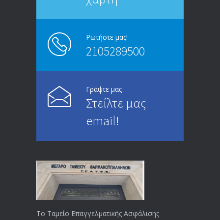
ΑΝΑΚΟΙΝΩΣΗ
5246
13/03/2020
Ρωτήστε μας!
2105289500
Επίδομα ανεργίας: Υπολογισμός βάσει
4995
μισθού και ετών ασφάλισης
28/05/2024
Γράψτε μας
Στείλτε μας
ΕΝΗΜΕΡΩΣΗ ΠΡΟΣ ΣΥΝΤΑΞΙΟΥΧΟΥΣ
4729
email!
23/04/2019
ΕΝΗΜΕΡΩΣΗ ΠΡΟΣ ΣΥΝΤΑΞΙΟΥΧΟΥΣ
4129
18/12/2019
ΑΝΑΚΟΙΝΩΣΗ
4024
20/12/2019
Το Ταμείο Επαγγελματικής Ασφάλισης