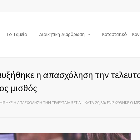
Το Ταμείο
Διοικητική Διάρθρωση
Καταστατικό – Καν
υξήθηκε η απασχόληση την τελευτα
ος μισθός
ΞΉΘΗΚΕ Η ΑΠΑΣΧΌΛΗΣΗ ΤΗΝ ΤΕΛΕΥΤΑΊΑ 5ΕΤΊΑ – ΚΑΤΆ 20,8% ΕΝΙΣΧΎΘΗΚΕ Ο Μ