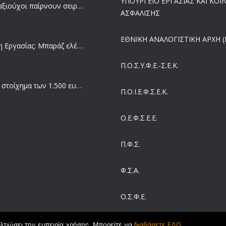
ΥΠΟΥΡΓΕΙΟ ΕΡΓΑΣΙΑΣ ΚΑΙ ΚΟ
Ποιοι συνταξιούχοι παίρνουν σειρά για επανυπολογισμό σύνταξης με αύξηση και αναδρομικά – Οι εκκρεμότητες ανά Ταμείο
ΑΣΦΑΛΙΣΗΣ
ΕΘΝΙΚΗ ΑΝΑΛΟΓΙΣΤΙΚΗ ΑΡΧΗ (Ε
Επιθεώρηση Εργασίας: Μπαράζ ελέγχων με tablets και drones
Π.Ο.Σ.Υ.Φ.Ε.-Σ.Ε.Κ.
Μισθός: Το στοίχημα των 1.500 ευρώ – Πόσοι εργαζόμενοι παίρνουν αυτά τα χρήματα
Π.O.I.Ε.Φ.Σ.Ε.Κ.
Ο.Ε.Φ.Σ.Ε.Ε.
Έρευνα και Καινοτομία: Έχουμε τους πιο κακοπληρωμένους εργαζόμενους στον ΟΟΣΑ
Π.Φ.Σ.
Ergani App: Η νέα ψηφιακή διαδικασία για προσλήψεις με το κινητό
Φ.Σ.Α.
Ο.Σ.Φ.Ε.
Έρχεται και στα Κέντρα Υγείας της Αττικής το ηλεκτρονικό βραχιολάκι – Όλο το σχέδιο του υπουργείου Υγείας
ΣΕΙΒ
ελτιώσει την εμπειρία χρήσης. Μπορείτε να
διαβάσετε ΕΔΩ