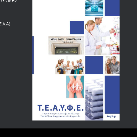
ΙΝΩΝΙΚΗΣ
ΕΝΗΜΕΡΩΣΗ ΠΡΟΣ ΣΥΝΤΑΞΙΟΥΧΟΥΣ
4130
18/12/2019
.Α.Α)
ΑΝΑΚΟΙΝΩΣΗ
4024
20/12/2019
Αναπηρικές συντάξεις: Έρχεται νέα απόφαση από το
3770
υπουργείο Εργασίας -Τι είπε η Δ. Μιχαηλίδου για τις
εκκρεμείς συντάξεις
09/02/2024