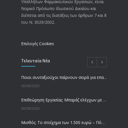
Υπαλλήλων Φαρμακευτικών Εργασιών, είναι
Αναπηρικές συντάξεις: Έρχεται νέα
3769
Νομικό Πρόσωπο Ιδιωτικού Δικαίου και
απόφαση από το υπουργείο Εργασίας
διέπεται από τις διατάξεις των άρθρων 7 και 8
-Τι είπε η Δ. Μιχαηλίδου για τις
του Ν. 3029/2002.
εκκρεμείς συντάξεις
09/02/2024
Επιλογές Cookies
Τελευταία Νέα
Ποιοι συνταξιούχοι παίρνουν σειρά για επανυπολογισμό σύνταξης με αύξηση και αναδρομικά – Οι εκκρεμότητες ανά Ταμείο
06/08/2026
Επιθεώρηση Εργασίας: Μπαράζ ελέγχων με tablets και drones
06/08/2026
Μισθός: Το στοίχημα των 1.500 ευρώ – Πόσοι εργαζόμενοι παίρνουν αυτά τα χρήματα