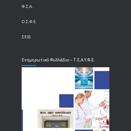
Ευρωπαϊκό Πρόγραμμα MELODIC – Σε ποιους απευθύνεται
Φ.Σ.Α.
04/08/2026
Ο.Σ.Φ.Ε.
Τέλος σε μια στρέβλωση δεκαετιών: Τι αλλάζει στις άδειες των διευθυντικών στελεχών με τον νέο εργασιακό νόμο
04/08/2026
ΣΕΙΒ
Ενημερωτικό Φυλλάδιο – Τ.Ε.Α.Υ.Φ.Ε.