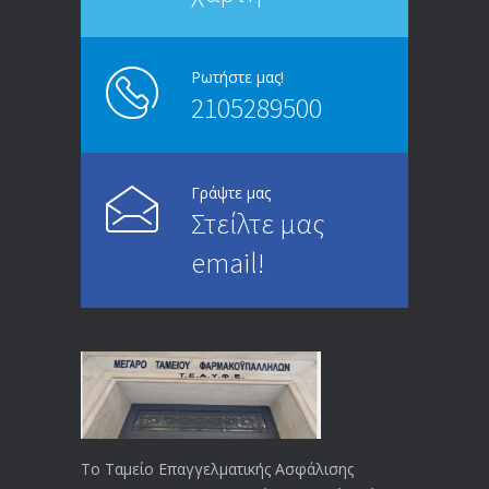
ΑΝΑΚΟΙΝΩΣΗ
5245
13/03/2020
Ρωτήστε μας!
2105289500
Επίδομα ανεργίας: Υπολογισμός βάσει
4994
μισθού και ετών ασφάλισης
28/05/2024
Γράψτε μας
Στείλτε μας
ΕΝΗΜΕΡΩΣΗ ΠΡΟΣ ΣΥΝΤΑΞΙΟΥΧΟΥΣ
4729
email!
23/04/2019
ΕΝΗΜΕΡΩΣΗ ΠΡΟΣ ΣΥΝΤΑΞΙΟΥΧΟΥΣ
4129
18/12/2019
ΑΝΑΚΟΙΝΩΣΗ
4024
20/12/2019
Το Ταμείο Επαγγελματικής Ασφάλισης