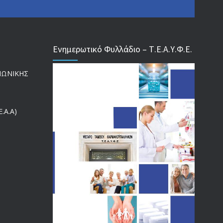
ΕΝΗΜΕΡΩΣΗ ΠΡΟΣ ΣΥΝΤΑΞΙΟΥΧΟΥΣ
4129
18/12/2019
Ενημερωτικό Φυλλάδιο – Τ.Ε.Α.Υ.Φ.Ε.
ΑΝΑΚΟΙΝΩΣΗ
4024
ΙΝΩΝΙΚΗΣ
20/12/2019
Αναπηρικές συντάξεις: Έρχεται νέα απόφαση από το
.Α.Α)
3769
υπουργείο Εργασίας -Τι είπε η Δ. Μιχαηλίδου για τις
εκκρεμείς συντάξεις
09/02/2024