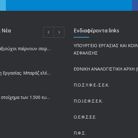
α Νέα
Ενδιαφέροντα links
ΥΠΟΥΡΓΕΙΟ ΕΡΓΑΣΙΑΣ ΚΑΙ ΚΟ
Ποιοι συνταξιούχοι παίρνουν σειρά για επανυπολογισμό σύνταξης με αύξηση και αναδρομικά – Οι εκκρεμότητες ανά Ταμείο
ΑΣΦΑΛΙΣΗΣ
ΕΘΝΙΚΗ ΑΝΑΛΟΓΙΣΤΙΚΗ ΑΡΧΗ (Ε
Επιθεώρηση Εργασίας: Μπαράζ ελέγχων με tablets και drones
Π.Ο.Σ.Υ.Φ.Ε.-Σ.Ε.Κ.
Μισθός: Το στοίχημα των 1.500 ευρώ – Πόσοι εργαζόμενοι παίρνουν αυτά τα χρήματα
Π.O.I.Ε.Φ.Σ.Ε.Κ.
Ο.Ε.Φ.Σ.Ε.Ε.
Έρευνα και Καινοτομία: Έχουμε τους πιο κακοπληρωμένους εργαζόμενους στον ΟΟΣΑ
Π.Φ.Σ.