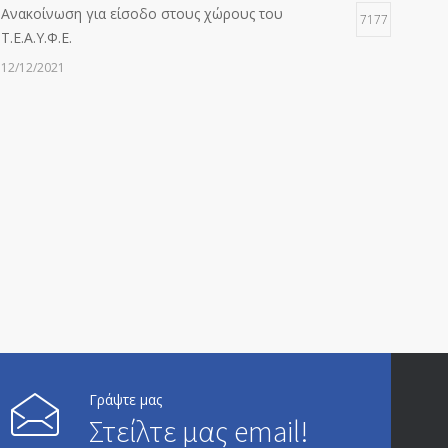
Ανακοίνωση για είσοδο στους χώρους του
7177
Τ.Ε.Α.Υ.Φ.Ε.
12/12/2021
ΑΝΑΚΟΙΝΩΣΗ ΠΡΟΣ ΣΥΝΤΑΞΙΟΥΧΟΥΣ
6814
20/12/2019
ΑΝΑΚΟΙΝΩΣΗ
5246
13/03/2020
Επίδομα ανεργίας: Υπολογισμός βάσει μισθού και
4995
ετών ασφάλισης
28/05/2024
ΕΝΗΜΕΡΩΣΗ ΠΡΟΣ ΣΥΝΤΑΞΙΟΥΧΟΥΣ
Γράψτε μας
4729
Στείλτε μας email!
23/04/2019