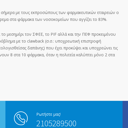
ει σήμερα με τους εκπροσώπους των φαρμακευτικών εταιρειών ο
ύρεμα στα φάρμακα των νοσοκομείων που αγγίζει το 83%.
ά το μεσημέρι τον ΣΦΕΕ, το PIF αλλά και την ΠΕΦ προκειμένου
όβλημα με το clawback (σ.σ.: υποχρεωτική επιστροφή
ολογισθείσας δαπάνης) που έχει προκύψει και υποχρεώνει τις
νουν 8 στα 10 φάρμακα, όταν η πολιτεία καλύπτει μόνο 2 στα
Ρωτήστε μας!
2105289500