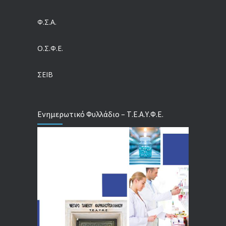
Ευρωπαϊκό Πρόγραμμα MELODIC – Σε ποιους απευθύνεται
Φ.Σ.Α.
04/08/2026
Ο.Σ.Φ.Ε.
Τέλος σε μια στρέβλωση δεκαετιών: Τι αλλάζει στις άδειες των διευθυντικών στελεχών με τον νέο εργασιακό νόμο
04/08/2026
ΣΕΙΒ
Ενημερωτικό Φυλλάδιο – Τ.Ε.Α.Υ.Φ.Ε.