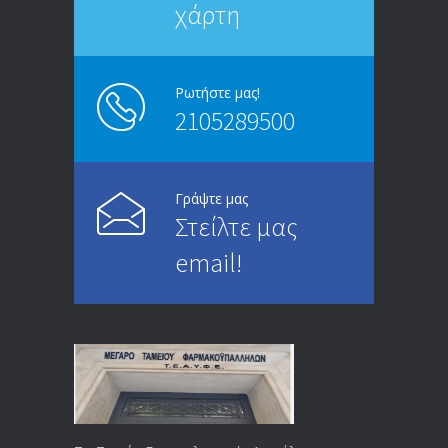
χάρτη
ΑΝΑΚΟΙΝΩΣΗ
5246
13/03/2020
Ρωτήστε μας!
2105289500
Επίδομα ανεργίας: Υπολογισμός βάσει
4995
μισθού και ετών ασφάλισης
28/05/2024
Γράψτε μας
Στείλτε μας
ΕΝΗΜΕΡΩΣΗ ΠΡΟΣ ΣΥΝΤΑΞΙΟΥΧΟΥΣ
4729
email!
23/04/2019
ΕΝΗΜΕΡΩΣΗ ΠΡΟΣ ΣΥΝΤΑΞΙΟΥΧΟΥΣ
4129
18/12/2019
ΑΝΑΚΟΙΝΩΣΗ
4024
20/12/2019