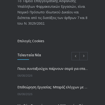
Το Ταμείο Επαγγελματικής Ασφάλισης
Υπαλλήλων Φαρμακευτικών Εργασιών, είναι
Αναπηρικές συντάξεις: Έρχεται νέα
3769
Νομικό Πρόσωπο Ιδιωτικού Δικαίου και
απόφαση από το υπουργείο Εργασίας
διέπεται από τις διατάξεις των άρθρων 7 και 8
-Τι είπε η Δ. Μιχαηλίδου για τις
του Ν. 3029/2002.
εκκρεμείς συντάξεις
09/02/2024
Επιλογές Cookies
Τελευταία Νέα
Ποιοι συνταξιούχοι παίρνουν σειρά για επανυπολογισμό σύνταξης με αύξηση και αναδρομικά – Οι εκκρεμότητες ανά Ταμείο
06/08/2026
Επιθεώρηση Εργασίας: Μπαράζ ελέγχων με tablets και drones
06/08/2026