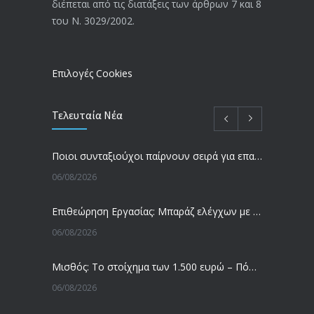
διέπεται από τις διατάξεις των άρθρων 7 και 8
-Τι είπε η Δ. Μιχαηλίδου για τις
του Ν. 3029/2002.
εκκρεμείς συντάξεις
09/02/2024
Επιλογές Cookies
Τελευταία Νέα
Ποιοι συνταξιούχοι παίρνουν σειρά για επανυπολογισμό σύνταξης με αύξηση και αναδρομικά – Οι εκκρεμότητες ανά Ταμείο
06/08/2026
Επιθεώρηση Εργασίας: Μπαράζ ελέγχων με tablets και drones
06/08/2026
Μισθός: Το στοίχημα των 1.500 ευρώ – Πόσοι εργαζόμενοι παίρνουν αυτά τα χρήματα
06/08/2026