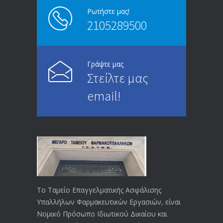
Ρωτήστε μας!
2105289500
Επίδομα ανεργίας: Υπολογισμός βάσει
4995
μισθού και ετών ασφάλισης
28/05/2024
Γράψτε μας
Στείλτε μας
ΕΝΗΜΕΡΩΣΗ ΠΡΟΣ ΣΥΝΤΑΞΙΟΥΧΟΥΣ
4729
email!
23/04/2019
ΕΝΗΜΕΡΩΣΗ ΠΡΟΣ ΣΥΝΤΑΞΙΟΥΧΟΥΣ
4130
18/12/2019
ΑΝΑΚΟΙΝΩΣΗ
4024
20/12/2019
Το Ταμείο Επαγγελματικής Ασφάλισης
Υπαλλήλων Φαρμακευτικών Εργασιών, είναι
Αναπηρικές συντάξεις: Έρχεται νέα
3769
Νομικό Πρόσωπο Ιδιωτικού Δικαίου και
απόφαση από το υπουργείο Εργασίας