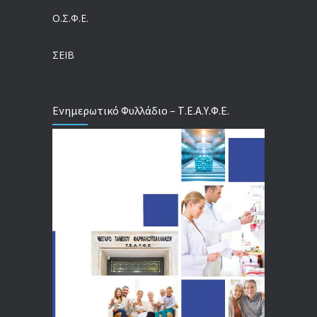
Ο.Σ.Φ.Ε.
Τέλος σε μια στρέβλωση δεκαετιών: Τι αλλάζει στις άδειες των διευθυντικών στελεχών με τον νέο εργασιακό νόμο
04/08/2026
ΣΕΙΒ
Ενημερωτικό Φυλλάδιο – Τ.Ε.Α.Υ.Φ.Ε.