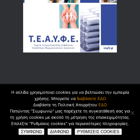
Η σελίδα χρησιμοποιεί cookies για να βελτιώσει την εμπειρία
© 2026 by
Dualsoft
χρήσης. Μπορείτε να
διαβάσετε ΕΔΩ
Διαβάστε τη Πολιτική Απορρήτου
ΕΔΩ
Πατώντας "Συμφωνώ" μας παρέχετε τη συγκατάθεσή σας για
τη χρήση cookies με σκοπό τη μέτρηση της επισκεψιμότητας.
Πολιτική Ασφαλείας Προσωπικών
Επιλέξτε "Ρυθμίσεις cookies" για περισσότερες πληροφορίες.
Δεδομένων
Cookies
Όροι Χρήσης
ΣΥΜΦΩΝΩ
ΔΙΑΦΩΝΩ
ΡΥΘΜΙΣΕΙΣ COOKIES