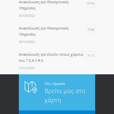
Ανακοίνωση για Ηλεκτρονικές
9376
Υπηρεσίες
01/04/2022
Ανακοίνωση για Ηλεκτρονικές
7938
Υπηρεσίες
05/10/2022
Ανακοίνωση για είσοδο στους χώρους
7177
του Τ.Ε.Α.Υ.Φ.Ε.
12/12/2021
ΑΝΑΚΟΙΝΩΣΗ ΠΡΟΣ ΣΥΝΤΑΞΙΟΥΧΟΥΣ
6814
Που είμαστε
Βρείτε μας στο
20/12/2019
χάρτη
ΑΝΑΚΟΙΝΩΣΗ
5246
13/03/2020