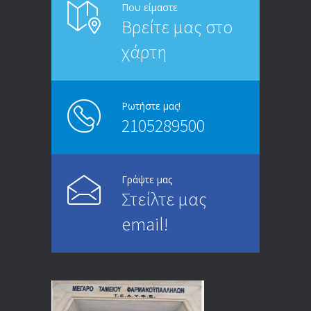
6817
Που είμαστε
Βρείτε μας στο
20/12/2019
χάρτη
ΑΝΑΚΟΙΝΩΣΗ
5249
13/03/2020
Ρωτήστε μας!
2105289500
Επίδομα ανεργίας: Υπολογισμός βάσει
4999
μισθού και ετών ασφάλισης
28/05/2024
Γράψτε μας
Στείλτε μας
ΕΝΗΜΕΡΩΣΗ ΠΡΟΣ ΣΥΝΤΑΞΙΟΥΧΟΥΣ
4734
email!
23/04/2019
ΕΝΗΜΕΡΩΣΗ ΠΡΟΣ ΣΥΝΤΑΞΙΟΥΧΟΥΣ
4134
18/12/2019