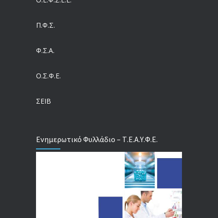
Έρευνα και Καινοτομία: Έχουμε τους πιο κακοπληρωμένους εργαζόμενους στον ΟΟΣΑ
05/08/2026
Π.Φ.Σ.
Ergani App: Η νέα ψηφιακή διαδικασία για προσλήψεις με το κινητό
Φ.Σ.Α.
05/08/2026
Ο.Σ.Φ.Ε.
Έρχεται και στα Κέντρα Υγείας της Αττικής το ηλεκτρονικό βραχιολάκι – Όλο το σχέδιο του υπουργείου Υγείας
05/08/2026
ΣΕΙΒ
Ενημερωτικό Φυλλάδιο – Τ.Ε.Α.Υ.Φ.Ε.