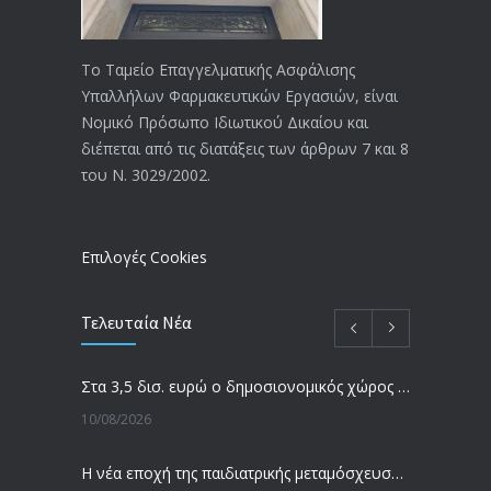
ΑΝΑΚΟΙΝΩΣΗ
4028
20/12/2019
Το Ταμείο Επαγγελματικής Ασφάλισης
Υπαλλήλων Φαρμακευτικών Εργασιών, είναι
Αναπηρικές συντάξεις: Έρχεται νέα
3773
Νομικό Πρόσωπο Ιδιωτικού Δικαίου και
απόφαση από το υπουργείο Εργασίας
διέπεται από τις διατάξεις των άρθρων 7 και 8
-Τι είπε η Δ. Μιχαηλίδου για τις
του Ν. 3029/2002.
εκκρεμείς συντάξεις
09/02/2024
Επιλογές Cookies
Τελευταία Νέα
Στα 3,5 δισ. ευρώ ο δημοσιονομικός χώρος για νέα μόνιμα μέτρα το 2027
10/08/2026
Η νέα εποχή της παιδιατρικής μεταμόσχευσης νεφρού στην Ελλάδα