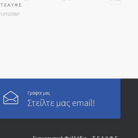
Τ.Ε.Α.Υ.Φ.Ε.
12/12/2021
ΑΝΑΚΟΙΝΩΣΗ ΠΡΟΣ ΣΥΝΤΑΞΙΟΥΧΟΥΣ
6815
20/12/2019
ΑΝΑΚΟΙΝΩΣΗ
5247
13/03/2020
Επίδομα ανεργίας: Υπολογισμός βάσει μισθού και
4996
ετών ασφάλισης
Γράψτε μας
Στείλτε μας email!
28/05/2024
ΕΝΗΜΕΡΩΣΗ ΠΡΟΣ ΣΥΝΤΑΞΙΟΥΧΟΥΣ
4731
23/04/2019