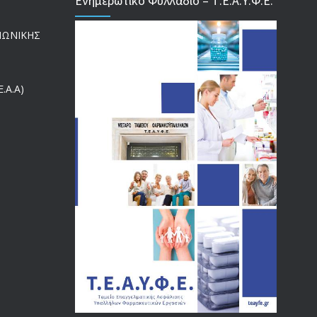
Ενημερωτικό Φυλλάδιο – Τ.Ε.Α.Υ.Φ.Ε.
ΕΝΗΜΕΡΩΣΗ ΠΡΟΣ ΣΥΝΤΑΞΙΟΥΧΟΥΣ
4131
ΙΝΩΝΙΚΗΣ
18/12/2019
ΑΝΑΚΟΙΝΩΣΗ
4026
.Α.Α)
20/12/2019
Αναπηρικές συντάξεις: Έρχεται νέα απόφαση από το
3771
υπουργείο Εργασίας -Τι είπε η Δ. Μιχαηλίδου για τις
εκκρεμείς συντάξεις
09/02/2024