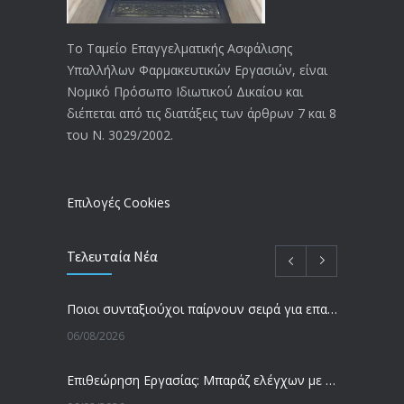
ΑΝΑΚΟΙΝΩΣΗ
4026
20/12/2019
Το Ταμείο Επαγγελματικής Ασφάλισης
Υπαλλήλων Φαρμακευτικών Εργασιών, είναι
Αναπηρικές συντάξεις: Έρχεται νέα
3771
Νομικό Πρόσωπο Ιδιωτικού Δικαίου και
απόφαση από το υπουργείο Εργασίας
διέπεται από τις διατάξεις των άρθρων 7 και 8
-Τι είπε η Δ. Μιχαηλίδου για τις
του Ν. 3029/2002.
εκκρεμείς συντάξεις
09/02/2024
Επιλογές Cookies
Τελευταία Νέα
Ποιοι συνταξιούχοι παίρνουν σειρά για επανυπολογισμό σύνταξης με αύξηση και αναδρομικά – Οι εκκρεμότητες ανά Ταμείο
06/08/2026
Επιθεώρηση Εργασίας: Μπαράζ ελέγχων με tablets και drones