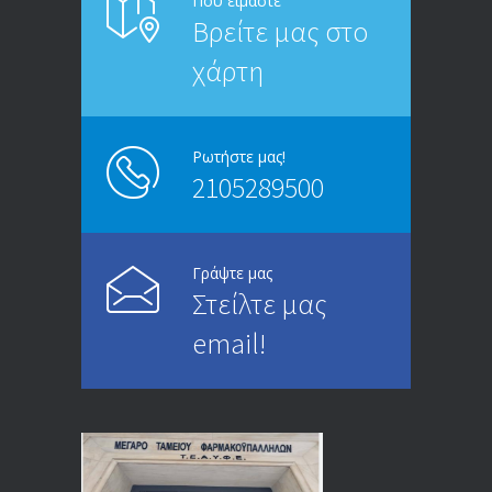
Που είμαστε
Βρείτε μας στο
20/12/2019
χάρτη
ΑΝΑΚΟΙΝΩΣΗ
5246
13/03/2020
Ρωτήστε μας!
2105289500
Επίδομα ανεργίας: Υπολογισμός βάσει
4996
μισθού και ετών ασφάλισης
28/05/2024
Γράψτε μας
Στείλτε μας
ΕΝΗΜΕΡΩΣΗ ΠΡΟΣ ΣΥΝΤΑΞΙΟΥΧΟΥΣ
4730
email!
23/04/2019
ΕΝΗΜΕΡΩΣΗ ΠΡΟΣ ΣΥΝΤΑΞΙΟΥΧΟΥΣ
4131
18/12/2019