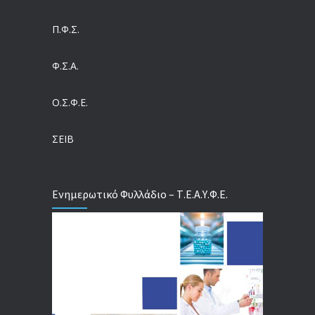
04/08/2026
Π.Φ.Σ.
Ευρωπαϊκό Πρόγραμμα MELODIC – Σε ποιους απευθύνεται
Φ.Σ.Α.
04/08/2026
Ο.Σ.Φ.Ε.
Τέλος σε μια στρέβλωση δεκαετιών: Τι αλλάζει στις άδειες των διευθυντικών στελεχών με τον νέο εργασιακό νόμο
04/08/2026
ΣΕΙΒ
Ενημερωτικό Φυλλάδιο – Τ.Ε.Α.Υ.Φ.Ε.