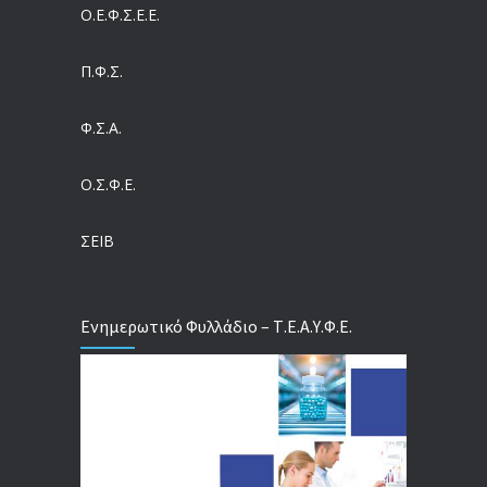
Ο.Ε.Φ.Σ.Ε.Ε.
Η πρόληψη μετά το Ταμείο Ανάκαμψης: Πώς συνεχίζεται το «ΠΡΟΛΑΜΒΑΝΩ» έως το 2030
04/08/2026
Π.Φ.Σ.
Ευρωπαϊκό Πρόγραμμα MELODIC – Σε ποιους απευθύνεται
Φ.Σ.Α.
04/08/2026
Ο.Σ.Φ.Ε.
Τέλος σε μια στρέβλωση δεκαετιών: Τι αλλάζει στις άδειες των διευθυντικών στελεχών με τον νέο εργασιακό νόμο
04/08/2026
ΣΕΙΒ
Ενημερωτικό Φυλλάδιο – Τ.Ε.Α.Υ.Φ.Ε.