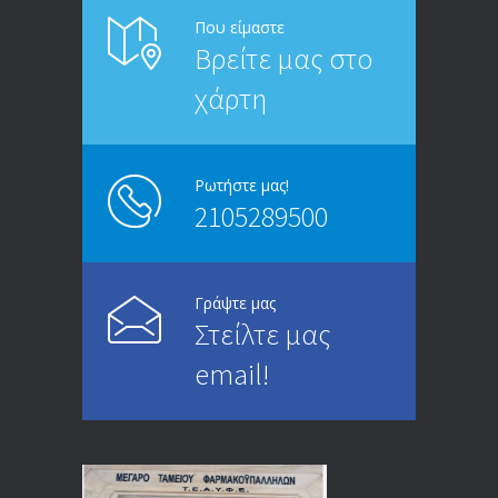
ΑΝΑΚΟΙΝΩΣΗ ΠΡΟΣ ΣΥΝΤΑΞΙΟΥΧΟΥΣ
6815
Που είμαστε
Βρείτε μας στο
20/12/2019
χάρτη
ΑΝΑΚΟΙΝΩΣΗ
5246
13/03/2020
Ρωτήστε μας!
2105289500
Επίδομα ανεργίας: Υπολογισμός βάσει
4996
μισθού και ετών ασφάλισης
28/05/2024
Γράψτε μας
Στείλτε μας
ΕΝΗΜΕΡΩΣΗ ΠΡΟΣ ΣΥΝΤΑΞΙΟΥΧΟΥΣ
4731
email!
23/04/2019
ΕΝΗΜΕΡΩΣΗ ΠΡΟΣ ΣΥΝΤΑΞΙΟΥΧΟΥΣ
4131
18/12/2019