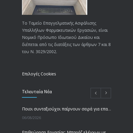
ΑΝΑΚΟΙΝΩΣΗ
4026
20/12/2019
Το Ταμείο Επαγγελματικής Ασφάλισης
Υπαλλήλων Φαρμακευτικών Εργασιών, είναι
Αναπηρικές συντάξεις: Έρχεται νέα
3771
Νομικό Πρόσωπο Ιδιωτικού Δικαίου και
απόφαση από το υπουργείο Εργασίας
διέπεται από τις διατάξεις των άρθρων 7 και 8
-Τι είπε η Δ. Μιχαηλίδου για τις
του Ν. 3029/2002.
εκκρεμείς συντάξεις
09/02/2024
Επιλογές Cookies
Τελευταία Νέα
Ποιοι συνταξιούχοι παίρνουν σειρά για επανυπολογισμό σύνταξης με αύξηση και αναδρομικά – Οι εκκρεμότητες ανά Ταμείο
06/08/2026
Επιθεώρηση Εργασίας: Μπαράζ ελέγχων με tablets και drones