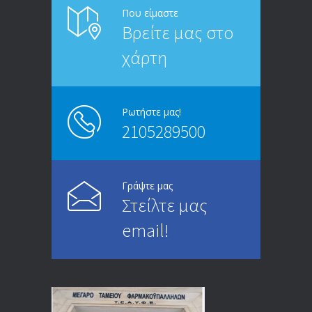
ΑΝΑΚΟΙΝΩΣΗ ΠΡΟΣ ΣΥΝΤΑΞΙΟΥΧΟΥΣ
6812
Που είμαστε
Βρείτε μας στο
20/12/2019
χάρτη
ΑΝΑΚΟΙΝΩΣΗ
5245
13/03/2020
Ρωτήστε μας!
2105289500
Επίδομα ανεργίας: Υπολογισμός βάσει
4994
μισθού και ετών ασφάλισης
28/05/2024
Γράψτε μας
Στείλτε μας
ΕΝΗΜΕΡΩΣΗ ΠΡΟΣ ΣΥΝΤΑΞΙΟΥΧΟΥΣ
4729
email!
23/04/2019
ΕΝΗΜΕΡΩΣΗ ΠΡΟΣ ΣΥΝΤΑΞΙΟΥΧΟΥΣ
4129
18/12/2019