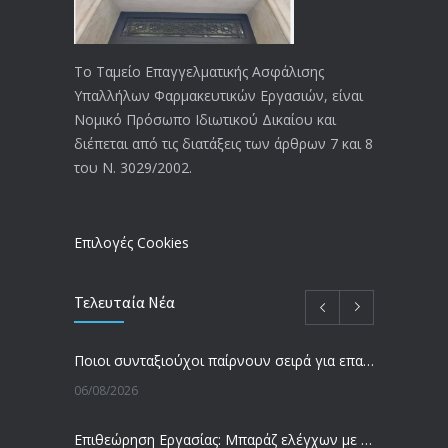
ΑΝΑΚΟΙΝΩΣΗ
4024
20/12/2019
Το Ταμείο Επαγγελματικής Ασφάλισης
Υπαλλήλων Φαρμακευτικών Εργασιών, είναι
Αναπηρικές συντάξεις: Έρχεται νέα
3769
Νομικό Πρόσωπο Ιδιωτικού Δικαίου και
απόφαση από το υπουργείο Εργασίας
διέπεται από τις διατάξεις των άρθρων 7 και 8
-Τι είπε η Δ. Μιχαηλίδου για τις
του Ν. 3029/2002.
εκκρεμείς συντάξεις
09/02/2024
Επιλογές Cookies
Τελευταία Νέα
Ποιοι συνταξιούχοι παίρνουν σειρά για επανυπολογισμό σύνταξης με αύξηση και αναδρομικά – Οι εκκρεμότητες ανά Ταμείο
06/08/2026
Επιθεώρηση Εργασίας: Μπαράζ ελέγχων με tablets και drones