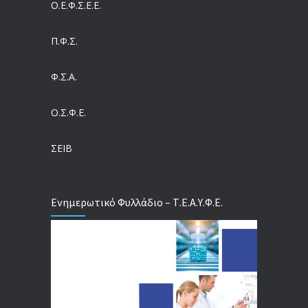
Ο.Ε.Φ.Σ.Ε.Ε.
Η πρόληψη μετά το Ταμείο Ανάκαμψης: Πώς συνεχίζεται το «ΠΡΟΛΑΜΒΑΝΩ» έως το 2030
04/08/2026
Π.Φ.Σ.
Ευρωπαϊκό Πρόγραμμα MELODIC – Σε ποιους απευθύνεται
Φ.Σ.Α.
04/08/2026
Ο.Σ.Φ.Ε.
Τέλος σε μια στρέβλωση δεκαετιών: Τι αλλάζει στις άδειες των διευθυντικών στελεχών με τον νέο εργασιακό νόμο
04/08/2026
ΣΕΙΒ
Ενημερωτικό Φυλλάδιο – Τ.Ε.Α.Υ.Φ.Ε.