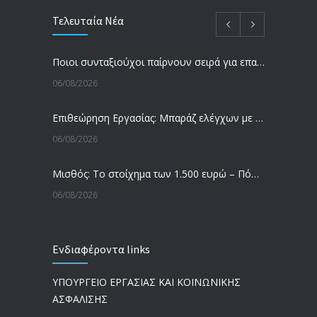
Τελευταία Νέα
Ποιοι συνταξιούχοι παίρνουν σειρά για επανυπολογισμό σύνταξης με αύξηση και αναδρομικά – Οι εκκρεμότητες ανά Ταμείο
06/08/2026
Επιθεώρηση Εργασίας: Μπαράζ ελέγχων με tablets και drones
06/08/2026
Μισθός: Το στοίχημα των 1.500 ευρώ – Πόσοι εργαζόμενοι παίρνουν αυτά τα χρήματα
06/08/2026
Έρευνα και Καινοτομία: Έχουμε τους πιο κακοπληρωμένους εργαζόμενους στον ΟΟΣΑ
Ενδιαφέροντα links
05/08/2026
ΥΠΟΥΡΓΕΙΟ ΕΡΓΑΣΙΑΣ ΚΑΙ ΚΟΙΝΩΝΙΚΗΣ
Ergani App: Η νέα ψηφιακή διαδικασία για προσλήψεις με το κινητό
ΑΣΦΑΛΙΣΗΣ
05/08/2026