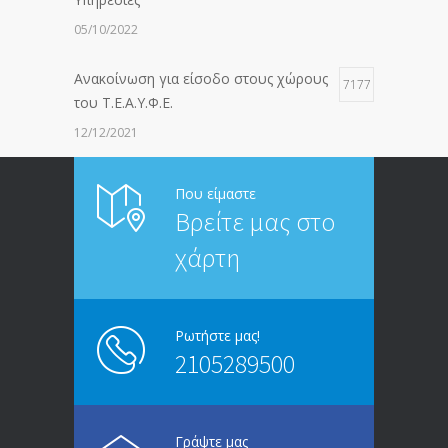
05/10/2022
Ανακοίνωση για είσοδο στους χώρους
7177
του Τ.Ε.Α.Υ.Φ.Ε.
12/12/2021
ΑΝΑΚΟΙΝΩΣΗ ΠΡΟΣ ΣΥΝΤΑΞΙΟΥΧΟΥΣ
6814
Που είμαστε
Βρείτε μας στο
20/12/2019
χάρτη
ΑΝΑΚΟΙΝΩΣΗ
5246
13/03/2020
Ρωτήστε μας!
2105289500
Επίδομα ανεργίας: Υπολογισμός βάσει
4996
μισθού και ετών ασφάλισης
28/05/2024
Γράψτε μας