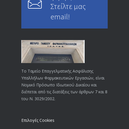
Στείλτε μας
ΕΝΗΜΕΡΩΣΗ ΠΡΟΣ ΣΥΝΤΑΞΙΟΥΧΟΥΣ
4729
email!
23/04/2019
ΕΝΗΜΕΡΩΣΗ ΠΡΟΣ ΣΥΝΤΑΞΙΟΥΧΟΥΣ
4131
18/12/2019
ΑΝΑΚΟΙΝΩΣΗ
4025
20/12/2019
Το Ταμείο Επαγγελματικής Ασφάλισης
Υπαλλήλων Φαρμακευτικών Εργασιών, είναι
Αναπηρικές συντάξεις: Έρχεται νέα
3770
Νομικό Πρόσωπο Ιδιωτικού Δικαίου και
απόφαση από το υπουργείο Εργασίας
διέπεται από τις διατάξεις των άρθρων 7 και 8
-Τι είπε η Δ. Μιχαηλίδου για τις
του Ν. 3029/2002.
εκκρεμείς συντάξεις
09/02/2024
Επιλογές Cookies