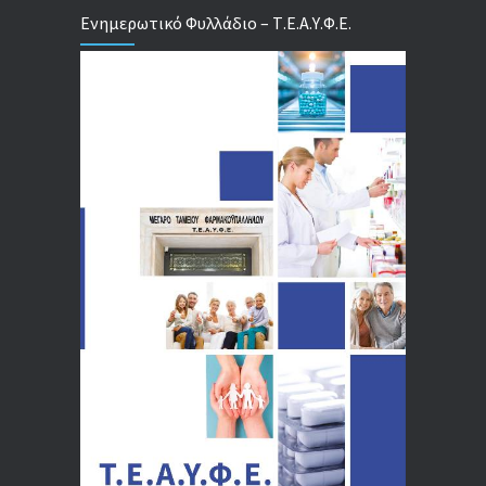
Ενημερωτικό Φυλλάδιο – Τ.Ε.Α.Υ.Φ.Ε.