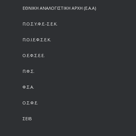
ΕΘΝΙΚΗ ΑΝΑΛΟΓΙΣΤΙΚΗ ΑΡΧΗ (Ε.Α.Α)
Έρχεται και στα Κέντρα Υγείας της Αττικής το ηλεκτρονικό βραχιολάκι – Όλο το σχέδιο του υπουργείου Υγείας
05/08/2026
Π.Ο.Σ.Υ.Φ.Ε.-Σ.Ε.Κ.
Συντάξεις: Γιατί παραμένουν οι κόφτες
Π.O.I.Ε.Φ.Σ.Ε.Κ.
05/08/2026
Ο.Ε.Φ.Σ.Ε.Ε.
Η πρόληψη μετά το Ταμείο Ανάκαμψης: Πώς συνεχίζεται το «ΠΡΟΛΑΜΒΑΝΩ» έως το 2030
04/08/2026
Π.Φ.Σ.
Ευρωπαϊκό Πρόγραμμα MELODIC – Σε ποιους απευθύνεται
Φ.Σ.Α.
04/08/2026
Ο.Σ.Φ.Ε.
Τέλος σε μια στρέβλωση δεκαετιών: Τι αλλάζει στις άδειες των διευθυντικών στελεχών με τον νέο εργασιακό νόμο
04/08/2026
ΣΕΙΒ