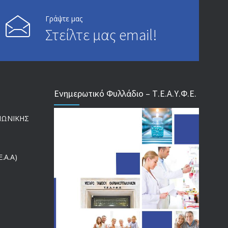
ΑΝΑΚΟΙΝΩΣΗ ΠΡΟΣ ΣΥΝΤΑΞΙΟΥΧΟΥΣ
6814
Γράψτε μας
20/12/2019
Στείλτε μας email!
ΑΝΑΚΟΙΝΩΣΗ
5246
13/03/2020
Ενημερωτικό Φυλλάδιο – Τ.Ε.Α.Υ.Φ.Ε.
Επίδομα ανεργίας: Υπολογισμός βάσει μισθού και
4996
ετών ασφάλισης
ΙΝΩΝΙΚΗΣ
28/05/2024
ΕΝΗΜΕΡΩΣΗ ΠΡΟΣ ΣΥΝΤΑΞΙΟΥΧΟΥΣ
4729
.Α.Α)
23/04/2019
ΕΝΗΜΕΡΩΣΗ ΠΡΟΣ ΣΥΝΤΑΞΙΟΥΧΟΥΣ
4130
18/12/2019