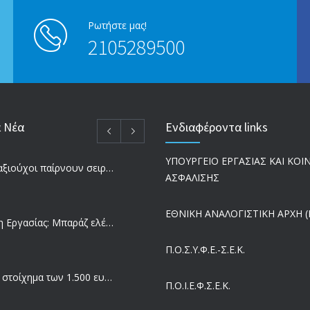
Ρωτήστε μας!
2105289500
α Νέα
Ενδιαφέροντα links
ΥΠΟΥΡΓΕΙΟ ΕΡΓΑΣΙΑΣ ΚΑΙ ΚΟ
Ποιοι συνταξιούχοι παίρνουν σειρά για επανυπολογισμό σύνταξης με αύξηση και αναδρομικά – Οι εκκρεμότητες ανά Ταμείο
ΑΣΦΑΛΙΣΗΣ
ΕΘΝΙΚΗ ΑΝΑΛΟΓΙΣΤΙΚΗ ΑΡΧΗ (Ε
Επιθεώρηση Εργασίας: Μπαράζ ελέγχων με tablets και drones
Π.Ο.Σ.Υ.Φ.Ε.-Σ.Ε.Κ.
Μισθός: Το στοίχημα των 1.500 ευρώ – Πόσοι εργαζόμενοι παίρνουν αυτά τα χρήματα
Π.O.I.Ε.Φ.Σ.Ε.Κ.