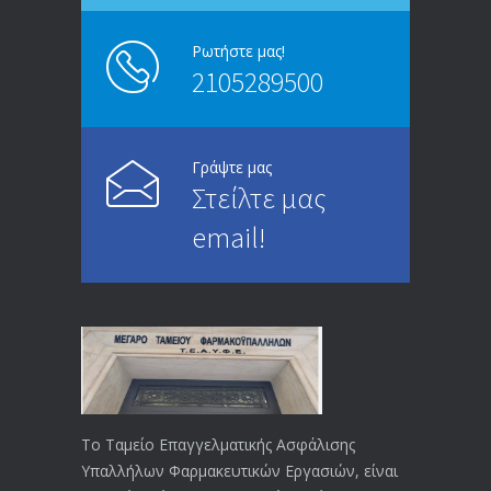
13/03/2020
Ρωτήστε μας!
2105289500
Επίδομα ανεργίας: Υπολογισμός βάσει
4995
μισθού και ετών ασφάλισης
28/05/2024
Γράψτε μας
Στείλτε μας
ΕΝΗΜΕΡΩΣΗ ΠΡΟΣ ΣΥΝΤΑΞΙΟΥΧΟΥΣ
4729
email!
23/04/2019
ΕΝΗΜΕΡΩΣΗ ΠΡΟΣ ΣΥΝΤΑΞΙΟΥΧΟΥΣ
4130
18/12/2019
ΑΝΑΚΟΙΝΩΣΗ
4024
20/12/2019
Το Ταμείο Επαγγελματικής Ασφάλισης
Υπαλλήλων Φαρμακευτικών Εργασιών, είναι
Αναπηρικές συντάξεις: Έρχεται νέα