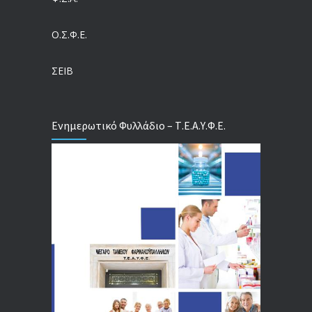
04/08/2026
Ο.Σ.Φ.Ε.
Τέλος σε μια στρέβλωση δεκαετιών: Τι αλλάζει στις άδειες των διευθυντικών στελεχών με τον νέο εργασιακό νόμο
04/08/2026
ΣΕΙΒ
Ενημερωτικό Φυλλάδιο – Τ.Ε.Α.Υ.Φ.Ε.