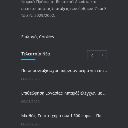
3769
Νομικό Πρόσωπο Ιδιωτικού Δικαίου και
απόφαση από το υπουργείο Εργασίας
διέπεται από τις διατάξεις των άρθρων 7 και 8
-Τι είπε η Δ. Μιχαηλίδου για τις
του Ν. 3029/2002.
εκκρεμείς συντάξεις
09/02/2024
Επιλογές Cookies
Τελευταία Νέα
Ποιοι συνταξιούχοι παίρνουν σειρά για επανυπολογισμό σύνταξης με αύξηση και αναδρομικά – Οι εκκρεμότητες ανά Ταμείο
06/08/2026
Επιθεώρηση Εργασίας: Μπαράζ ελέγχων με tablets και drones
06/08/2026
Μισθός: Το στοίχημα των 1.500 ευρώ – Πόσοι εργαζόμενοι παίρνουν αυτά τα χρήματα
06/08/2026