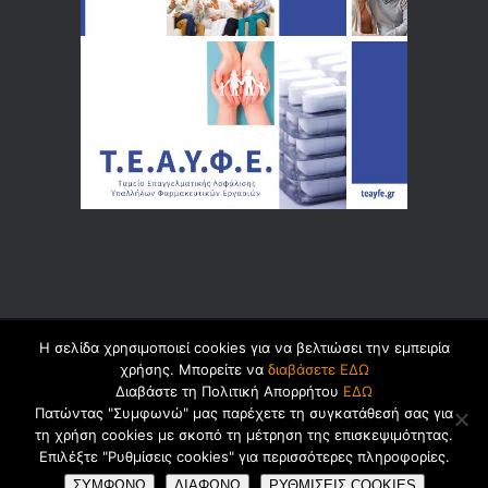
Η σελίδα χρησιμοποιεί cookies για να βελτιώσει την εμπειρία
© 2026 by
Dualsoft
χρήσης. Μπορείτε να
διαβάσετε ΕΔΩ
Διαβάστε τη Πολιτική Απορρήτου
ΕΔΩ
Πατώντας "Συμφωνώ" μας παρέχετε τη συγκατάθεσή σας για
τη χρήση cookies με σκοπό τη μέτρηση της επισκεψιμότητας.
Πολιτική Ασφαλείας Προσωπικών
Επιλέξτε "Ρυθμίσεις cookies" για περισσότερες πληροφορίες.
Δεδομένων
Cookies
Όροι Χρήσης
ΣΥΜΦΩΝΩ
ΔΙΑΦΩΝΩ
ΡΥΘΜΙΣΕΙΣ COOKIES