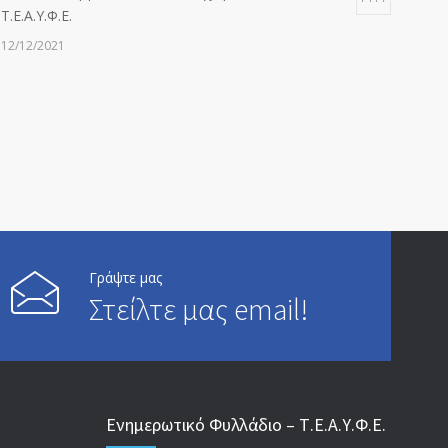
Τ.Ε.Α.Υ.Φ.Ε.
12/12/2021
ΑΝΑΚΟΙΝΩΣΗ ΠΡΟΣ ΣΥΝΤΑΞΙΟΥΧΟΥΣ
6813
20/12/2019
ΑΝΑΚΟΙΝΩΣΗ
5246
13/03/2020
Επίδομα ανεργίας: Υπολογισμός βάσει μισθού και
Γράψτε μας
4995
ετών ασφάλισης
Στείλτε μας email!
28/05/2024
ΕΝΗΜΕΡΩΣΗ ΠΡΟΣ ΣΥΝΤΑΞΙΟΥΧΟΥΣ
4729
23/04/2019
Ενημερωτικό Φυλλάδιο – Τ.Ε.Α.Υ.Φ.Ε.