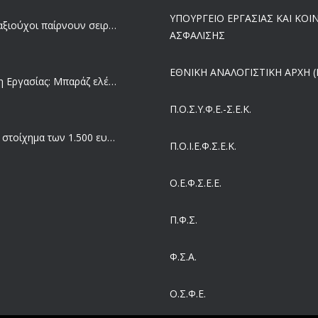
ΥΠΟΥΡΓΕΙΟ ΕΡΓΑΣΙΑΣ ΚΑΙ ΚΟ
Ποιοι συνταξιούχοι παίρνουν σειρά για επανυπολογισμό σύνταξης με αύξηση και αναδρομικά – Οι εκκρεμότητες ανά Ταμείο
ΑΣΦΑΛΙΣΗΣ
ΕΘΝΙΚΗ ΑΝΑΛΟΓΙΣΤΙΚΗ ΑΡΧΗ (Ε
Επιθεώρηση Εργασίας: Μπαράζ ελέγχων με tablets και drones
Π.Ο.Σ.Υ.Φ.Ε.-Σ.Ε.Κ.
Μισθός: Το στοίχημα των 1.500 ευρώ – Πόσοι εργαζόμενοι παίρνουν αυτά τα χρήματα
Π.O.I.Ε.Φ.Σ.Ε.Κ.
Ο.Ε.Φ.Σ.Ε.Ε.
Έρευνα και Καινοτομία: Έχουμε τους πιο κακοπληρωμένους εργαζόμενους στον ΟΟΣΑ
Π.Φ.Σ.
Ergani App: Η νέα ψηφιακή διαδικασία για προσλήψεις με το κινητό
Φ.Σ.Α.
Ο.Σ.Φ.Ε.
Έρχεται και στα Κέντρα Υγείας της Αττικής το ηλεκτρονικό βραχιολάκι – Όλο το σχέδιο του υπουργείου Υγείας