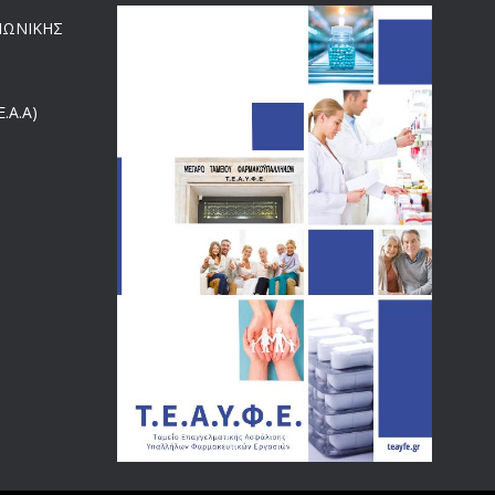
ΕΝΗΜΕΡΩΣΗ ΠΡΟΣ ΣΥΝΤΑΞΙΟΥΧΟΥΣ
ΙΝΩΝΙΚΗΣ
4129
18/12/2019
.Α.Α)
ΑΝΑΚΟΙΝΩΣΗ
4024
20/12/2019
Αναπηρικές συντάξεις: Έρχεται νέα απόφαση από το
3769
υπουργείο Εργασίας -Τι είπε η Δ. Μιχαηλίδου για τις
εκκρεμείς συντάξεις
09/02/2024