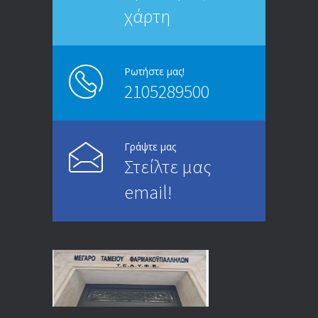
χάρτη
ΑΝΑΚΟΙΝΩΣΗ
5245
13/03/2020
Ρωτήστε μας!
2105289500
Επίδομα ανεργίας: Υπολογισμός βάσει
4994
μισθού και ετών ασφάλισης
28/05/2024
Γράψτε μας
Στείλτε μας
ΕΝΗΜΕΡΩΣΗ ΠΡΟΣ ΣΥΝΤΑΞΙΟΥΧΟΥΣ
4729
email!
23/04/2019
ΕΝΗΜΕΡΩΣΗ ΠΡΟΣ ΣΥΝΤΑΞΙΟΥΧΟΥΣ
4129
18/12/2019
ΑΝΑΚΟΙΝΩΣΗ
4024