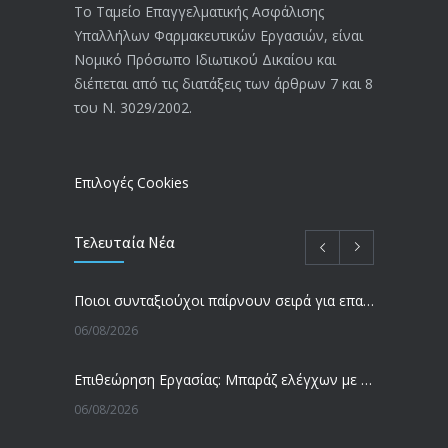
20/12/2019
Το Ταμείο Επαγγελματικής Ασφάλισης
Υπαλλήλων Φαρμακευτικών Εργασιών, είναι
Αναπηρικές συντάξεις: Έρχεται νέα
3769
Νομικό Πρόσωπο Ιδιωτικού Δικαίου και
απόφαση από το υπουργείο Εργασίας
διέπεται από τις διατάξεις των άρθρων 7 και 8
-Τι είπε η Δ. Μιχαηλίδου για τις
του Ν. 3029/2002.
εκκρεμείς συντάξεις
09/02/2024
Επιλογές Cookies
Τελευταία Νέα
Ποιοι συνταξιούχοι παίρνουν σειρά για επανυπολογισμό σύνταξης με αύξηση και αναδρομικά – Οι εκκρεμότητες ανά Ταμείο
06/08/2026
Επιθεώρηση Εργασίας: Μπαράζ ελέγχων με tablets και drones
06/08/2026