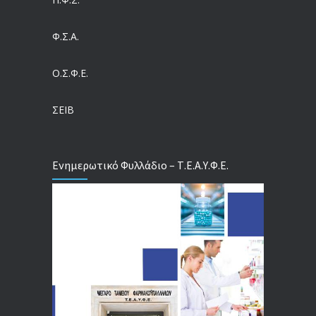
Ευρωπαϊκό Πρόγραμμα MELODIC – Σε ποιους απευθύνεται
Φ.Σ.Α.
04/08/2026
Ο.Σ.Φ.Ε.
Τέλος σε μια στρέβλωση δεκαετιών: Τι αλλάζει στις άδειες των διευθυντικών στελεχών με τον νέο εργασιακό νόμο
04/08/2026
ΣΕΙΒ
Ενημερωτικό Φυλλάδιο – Τ.Ε.Α.Υ.Φ.Ε.