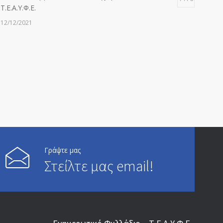
Τ.Ε.Α.Υ.Φ.Ε.
12/12/2021
ΑΝΑΚΟΙΝΩΣΗ ΠΡΟΣ ΣΥΝΤΑΞΙΟΥΧΟΥΣ
6812
20/12/2019
ΑΝΑΚΟΙΝΩΣΗ
5245
13/03/2020
Επίδομα ανεργίας: Υπολογισμός βάσει μισθού και
4994
ετών ασφάλισης
Γράψτε μας
Στείλτε μας email!
28/05/2024
ΕΝΗΜΕΡΩΣΗ ΠΡΟΣ ΣΥΝΤΑΞΙΟΥΧΟΥΣ
4729
23/04/2019