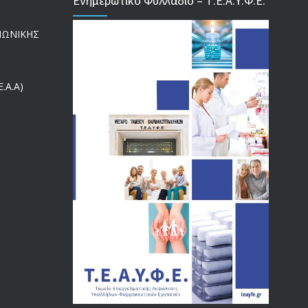
Ενημερωτικό Φυλλάδιο – Τ.Ε.Α.Υ.Φ.Ε.
ΕΝΗΜΕΡΩΣΗ ΠΡΟΣ ΣΥΝΤΑΞΙΟΥΧΟΥΣ
4129
ΙΝΩΝΙΚΗΣ
18/12/2019
ΑΝΑΚΟΙΝΩΣΗ
4024
.Α.Α)
20/12/2019
Αναπηρικές συντάξεις: Έρχεται νέα απόφαση από το
3769
υπουργείο Εργασίας -Τι είπε η Δ. Μιχαηλίδου για τις
εκκρεμείς συντάξεις
09/02/2024