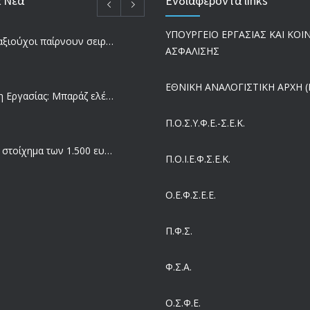
α Νέα
Ενδιαφέροντα links
ΥΠΟΥΡΓΕΙΟ ΕΡΓΑΣΙΑΣ ΚΑΙ ΚΟ
Ποιοι συνταξιούχοι παίρνουν σειρά για επανυπολογισμό σύνταξης με αύξηση και αναδρομικά – Οι εκκρεμότητες ανά Ταμείο
ΑΣΦΑΛΙΣΗΣ
ΕΘΝΙΚΗ ΑΝΑΛΟΓΙΣΤΙΚΗ ΑΡΧΗ (Ε
Επιθεώρηση Εργασίας: Μπαράζ ελέγχων με tablets και drones
Π.Ο.Σ.Υ.Φ.Ε.-Σ.Ε.Κ.
Μισθός: Το στοίχημα των 1.500 ευρώ – Πόσοι εργαζόμενοι παίρνουν αυτά τα χρήματα
Π.O.I.Ε.Φ.Σ.Ε.Κ.
Ο.Ε.Φ.Σ.Ε.Ε.
Έρευνα και Καινοτομία: Έχουμε τους πιο κακοπληρωμένους εργαζόμενους στον ΟΟΣΑ
Π.Φ.Σ.
Ergani App: Η νέα ψηφιακή διαδικασία για προσλήψεις με το κινητό
Φ.Σ.Α.
Ο.Σ.Φ.Ε.