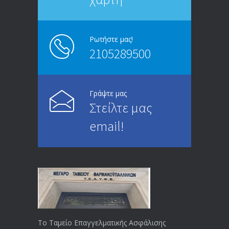
ΑΝΑΚΟΙΝΩΣΗ
5246
13/03/2020
Ρωτήστε μας!
2105289500
Επίδομα ανεργίας: Υπολογισμός βάσει
4995
μισθού και ετών ασφάλισης
28/05/2024
Γράψτε μας
Στείλτε μας
ΕΝΗΜΕΡΩΣΗ ΠΡΟΣ ΣΥΝΤΑΞΙΟΥΧΟΥΣ
4729
email!
23/04/2019
ΕΝΗΜΕΡΩΣΗ ΠΡΟΣ ΣΥΝΤΑΞΙΟΥΧΟΥΣ
4129
18/12/2019
ΑΝΑΚΟΙΝΩΣΗ
4024
20/12/2019
Το Ταμείο Επαγγελματικής Ασφάλισης