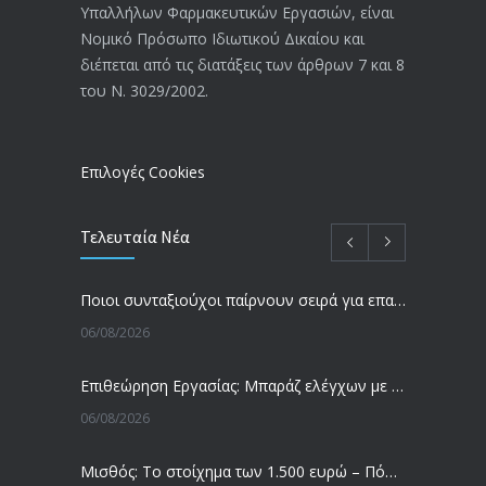
Υπαλλήλων Φαρμακευτικών Εργασιών, είναι
Αναπηρικές συντάξεις: Έρχεται νέα
3769
Νομικό Πρόσωπο Ιδιωτικού Δικαίου και
απόφαση από το υπουργείο Εργασίας
διέπεται από τις διατάξεις των άρθρων 7 και 8
-Τι είπε η Δ. Μιχαηλίδου για τις
του Ν. 3029/2002.
εκκρεμείς συντάξεις
09/02/2024
Επιλογές Cookies
Τελευταία Νέα
Ποιοι συνταξιούχοι παίρνουν σειρά για επανυπολογισμό σύνταξης με αύξηση και αναδρομικά – Οι εκκρεμότητες ανά Ταμείο
06/08/2026
Επιθεώρηση Εργασίας: Μπαράζ ελέγχων με tablets και drones
06/08/2026
Μισθός: Το στοίχημα των 1.500 ευρώ – Πόσοι εργαζόμενοι παίρνουν αυτά τα χρήματα