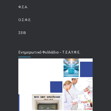
Ευρωπαϊκό Πρόγραμμα MELODIC – Σε ποιους απευθύνεται
Φ.Σ.Α.
04/08/2026
Ο.Σ.Φ.Ε.
Τέλος σε μια στρέβλωση δεκαετιών: Τι αλλάζει στις άδειες των διευθυντικών στελεχών με τον νέο εργασιακό νόμο
04/08/2026
ΣΕΙΒ
Ενημερωτικό Φυλλάδιο – Τ.Ε.Α.Υ.Φ.Ε.