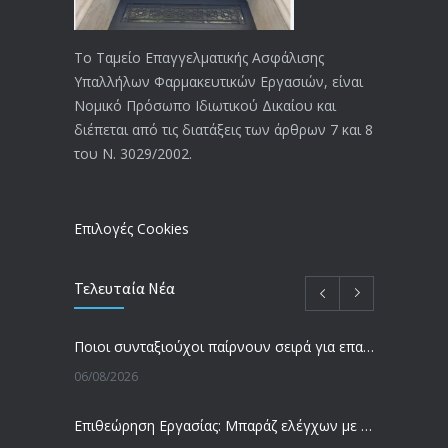
ΑΝΑΚΟΙΝΩΣΗ
4024
20/12/2019
Το Ταμείο Επαγγελματικής Ασφάλισης
Υπαλλήλων Φαρμακευτικών Εργασιών, είναι
Αναπηρικές συντάξεις: Έρχεται νέα
3769
Νομικό Πρόσωπο Ιδιωτικού Δικαίου και
απόφαση από το υπουργείο Εργασίας
διέπεται από τις διατάξεις των άρθρων 7 και 8
-Τι είπε η Δ. Μιχαηλίδου για τις
του Ν. 3029/2002.
εκκρεμείς συντάξεις
09/02/2024
Επιλογές Cookies
Τελευταία Νέα
Ποιοι συνταξιούχοι παίρνουν σειρά για επανυπολογισμό σύνταξης με αύξηση και αναδρομικά – Οι εκκρεμότητες ανά Ταμείο
06/08/2026
Επιθεώρηση Εργασίας: Μπαράζ ελέγχων με tablets και drones