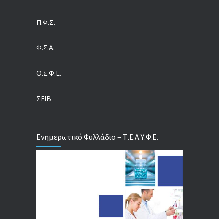
Η πρόληψη μετά το Ταμείο Ανάκαμψης: Πώς συνεχίζεται το «ΠΡΟΛΑΜΒΑΝΩ» έως το 2030
04/08/2026
Π.Φ.Σ.
Ευρωπαϊκό Πρόγραμμα MELODIC – Σε ποιους απευθύνεται
Φ.Σ.Α.
04/08/2026
Ο.Σ.Φ.Ε.
Τέλος σε μια στρέβλωση δεκαετιών: Τι αλλάζει στις άδειες των διευθυντικών στελεχών με τον νέο εργασιακό νόμο
04/08/2026
ΣΕΙΒ
Ενημερωτικό Φυλλάδιο – Τ.Ε.Α.Υ.Φ.Ε.