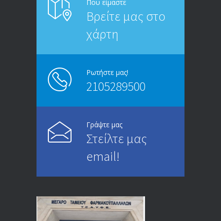
Που είμαστε
Βρείτε μας στο
20/12/2019
χάρτη
ΑΝΑΚΟΙΝΩΣΗ
5246
13/03/2020
Ρωτήστε μας!
2105289500
Επίδομα ανεργίας: Υπολογισμός βάσει
4995
μισθού και ετών ασφάλισης
28/05/2024
Γράψτε μας
Στείλτε μας
ΕΝΗΜΕΡΩΣΗ ΠΡΟΣ ΣΥΝΤΑΞΙΟΥΧΟΥΣ
4729
email!
23/04/2019
ΕΝΗΜΕΡΩΣΗ ΠΡΟΣ ΣΥΝΤΑΞΙΟΥΧΟΥΣ
4129
18/12/2019