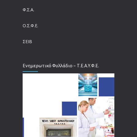
Ευρωπαϊκό Πρόγραμμα MELODIC – Σε ποιους απευθύνεται
Φ.Σ.Α.
04/08/2026
Ο.Σ.Φ.Ε.
Τέλος σε μια στρέβλωση δεκαετιών: Τι αλλάζει στις άδειες των διευθυντικών στελεχών με τον νέο εργασιακό νόμο
04/08/2026
ΣΕΙΒ
Ενημερωτικό Φυλλάδιο – Τ.Ε.Α.Υ.Φ.Ε.