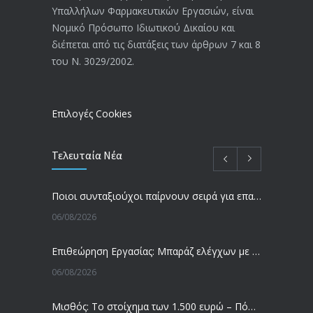
Υπαλλήλων Φαρμακευτικών Εργασιών, είναι
Αναπηρικές συντάξεις: Έρχεται νέα
3769
Νομικό Πρόσωπο Ιδιωτικού Δικαίου και
απόφαση από το υπουργείο Εργασίας
διέπεται από τις διατάξεις των άρθρων 7 και 8
-Τι είπε η Δ. Μιχαηλίδου για τις
του Ν. 3029/2002.
εκκρεμείς συντάξεις
09/02/2024
Επιλογές Cookies
Τελευταία Νέα
Ποιοι συνταξιούχοι παίρνουν σειρά για επανυπολογισμό σύνταξης με αύξηση και αναδρομικά – Οι εκκρεμότητες ανά Ταμείο
06/08/2026
Επιθεώρηση Εργασίας: Μπαράζ ελέγχων με tablets και drones
06/08/2026
Μισθός: Το στοίχημα των 1.500 ευρώ – Πόσοι εργαζόμενοι παίρνουν αυτά τα χρήματα