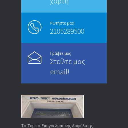
χάρτη
ΑΝΑΚΟΙΝΩΣΗ
5246
13/03/2020
Ρωτήστε μας!
2105289500
Επίδομα ανεργίας: Υπολογισμός βάσει
4995
μισθού και ετών ασφάλισης
28/05/2024
Γράψτε μας
Στείλτε μας
ΕΝΗΜΕΡΩΣΗ ΠΡΟΣ ΣΥΝΤΑΞΙΟΥΧΟΥΣ
4729
email!
23/04/2019
ΕΝΗΜΕΡΩΣΗ ΠΡΟΣ ΣΥΝΤΑΞΙΟΥΧΟΥΣ
4129
18/12/2019
ΑΝΑΚΟΙΝΩΣΗ
4024
20/12/2019
Το Ταμείο Επαγγελματικής Ασφάλισης