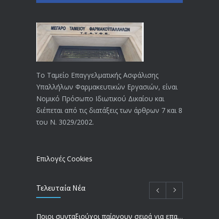
ΕΝΗΜΕΡΩΣΗ ΠΡΟΣ ΣΥΝΤΑΞΙΟΥΧΟΥΣ
4129
18/12/2019
ΑΝΑΚΟΙΝΩΣΗ
4024
20/12/2019
Το Ταμείο Επαγγελματικής Ασφάλισης
Υπαλλήλων Φαρμακευτικών Εργασιών, είναι
Αναπηρικές συντάξεις: Έρχεται νέα
3769
Νομικό Πρόσωπο Ιδιωτικού Δικαίου και
απόφαση από το υπουργείο Εργασίας
διέπεται από τις διατάξεις των άρθρων 7 και 8
-Τι είπε η Δ. Μιχαηλίδου για τις
του Ν. 3029/2002.
εκκρεμείς συντάξεις
09/02/2024
Επιλογές Cookies
Τελευταία Νέα
Ποιοι συνταξιούχοι παίρνουν σειρά για επανυπολογισμό σύνταξης με αύξηση και αναδρομικά – Οι εκκρεμότητες ανά Ταμείο