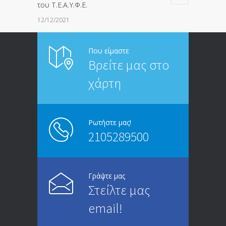
του Τ.Ε.Α.Υ.Φ.Ε.
12/12/2021
ΑΝΑΚΟΙΝΩΣΗ ΠΡΟΣ ΣΥΝΤΑΞΙΟΥΧΟΥΣ
6813
Που είμαστε
Βρείτε μας στο
20/12/2019
χάρτη
ΑΝΑΚΟΙΝΩΣΗ
5246
13/03/2020
Ρωτήστε μας!
2105289500
Επίδομα ανεργίας: Υπολογισμός βάσει
4995
μισθού και ετών ασφάλισης
28/05/2024
Γράψτε μας
Στείλτε μας
ΕΝΗΜΕΡΩΣΗ ΠΡΟΣ ΣΥΝΤΑΞΙΟΥΧΟΥΣ
4729
email!
23/04/2019