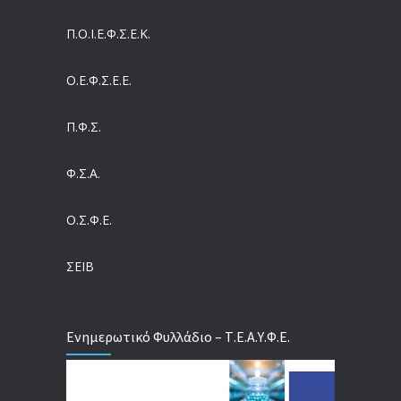
Συντάξεις: Γιατί παραμένουν οι κόφτες
Π.O.I.Ε.Φ.Σ.Ε.Κ.
05/08/2026
Ο.Ε.Φ.Σ.Ε.Ε.
Η πρόληψη μετά το Ταμείο Ανάκαμψης: Πώς συνεχίζεται το «ΠΡΟΛΑΜΒΑΝΩ» έως το 2030
04/08/2026
Π.Φ.Σ.
Ευρωπαϊκό Πρόγραμμα MELODIC – Σε ποιους απευθύνεται
Φ.Σ.Α.
04/08/2026
Ο.Σ.Φ.Ε.
Τέλος σε μια στρέβλωση δεκαετιών: Τι αλλάζει στις άδειες των διευθυντικών στελεχών με τον νέο εργασιακό νόμο
04/08/2026
ΣΕΙΒ
Ενημερωτικό Φυλλάδιο – Τ.Ε.Α.Υ.Φ.Ε.