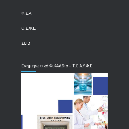
Ευρωπαϊκό Πρόγραμμα MELODIC – Σε ποιους απευθύνεται
Φ.Σ.Α.
04/08/2026
Ο.Σ.Φ.Ε.
Τέλος σε μια στρέβλωση δεκαετιών: Τι αλλάζει στις άδειες των διευθυντικών στελεχών με τον νέο εργασιακό νόμο
04/08/2026
ΣΕΙΒ
Ενημερωτικό Φυλλάδιο – Τ.Ε.Α.Υ.Φ.Ε.