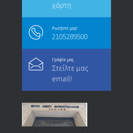
χάρτη
ΑΝΑΚΟΙΝΩΣΗ
5246
13/03/2020
Ρωτήστε μας!
2105289500
Επίδομα ανεργίας: Υπολογισμός βάσει
4995
μισθού και ετών ασφάλισης
28/05/2024
Γράψτε μας
Στείλτε μας
ΕΝΗΜΕΡΩΣΗ ΠΡΟΣ ΣΥΝΤΑΞΙΟΥΧΟΥΣ
4729
email!
23/04/2019
ΕΝΗΜΕΡΩΣΗ ΠΡΟΣ ΣΥΝΤΑΞΙΟΥΧΟΥΣ
4129
18/12/2019
ΑΝΑΚΟΙΝΩΣΗ
4024
20/12/2019