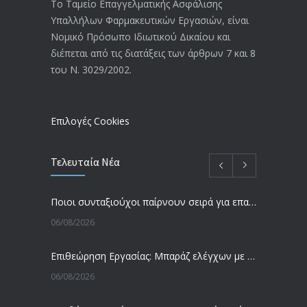
Το Ταμείο Επαγγελματικής Ασφάλισης
Υπαλλήλων Φαρμακευτικών Εργασιών, είναι
Αναπηρικές συντάξεις: Έρχεται νέα
3769
Νομικό Πρόσωπο Ιδιωτικού Δικαίου και
απόφαση από το υπουργείο Εργασίας
διέπεται από τις διατάξεις των άρθρων 7 και 8
-Τι είπε η Δ. Μιχαηλίδου για τις
του Ν. 3029/2002.
εκκρεμείς συντάξεις
09/02/2024
Επιλογές Cookies
Τελευταία Νέα
Ποιοι συνταξιούχοι παίρνουν σειρά για επανυπολογισμό σύνταξης με αύξηση και αναδρομικά – Οι εκκρεμότητες ανά Ταμείο
06/08/2026
Επιθεώρηση Εργασίας: Μπαράζ ελέγχων με tablets και drones
06/08/2026