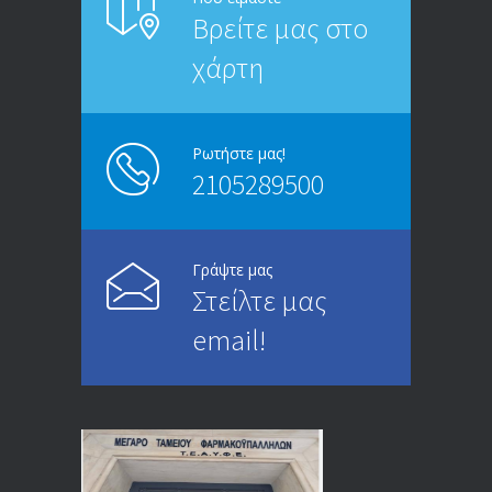
Βρείτε μας στο
20/12/2019
χάρτη
ΑΝΑΚΟΙΝΩΣΗ
5246
13/03/2020
Ρωτήστε μας!
2105289500
Επίδομα ανεργίας: Υπολογισμός βάσει
4995
μισθού και ετών ασφάλισης
28/05/2024
Γράψτε μας
Στείλτε μας
ΕΝΗΜΕΡΩΣΗ ΠΡΟΣ ΣΥΝΤΑΞΙΟΥΧΟΥΣ
4729
email!
23/04/2019
ΕΝΗΜΕΡΩΣΗ ΠΡΟΣ ΣΥΝΤΑΞΙΟΥΧΟΥΣ
4129
18/12/2019