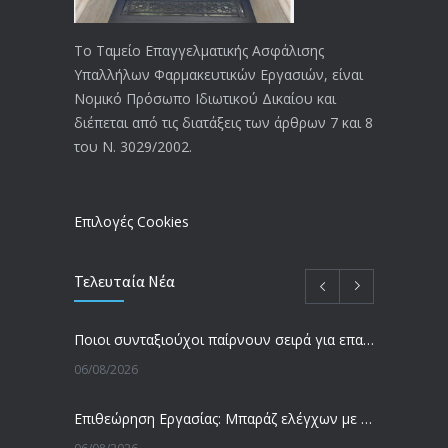
ΑΝΑΚΟΙΝΩΣΗ
4024
20/12/2019
Το Ταμείο Επαγγελματικής Ασφάλισης
Υπαλλήλων Φαρμακευτικών Εργασιών, είναι
Αναπηρικές συντάξεις: Έρχεται νέα
3769
Νομικό Πρόσωπο Ιδιωτικού Δικαίου και
απόφαση από το υπουργείο Εργασίας
διέπεται από τις διατάξεις των άρθρων 7 και 8
-Τι είπε η Δ. Μιχαηλίδου για τις
του Ν. 3029/2002.
εκκρεμείς συντάξεις
09/02/2024
Επιλογές Cookies
Τελευταία Νέα
Ποιοι συνταξιούχοι παίρνουν σειρά για επανυπολογισμό σύνταξης με αύξηση και αναδρομικά – Οι εκκρεμότητες ανά Ταμείο
06/08/2026
Επιθεώρηση Εργασίας: Μπαράζ ελέγχων με tablets και drones