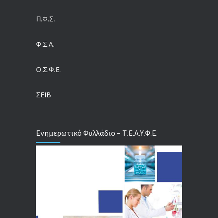
04/08/2026
Π.Φ.Σ.
Ευρωπαϊκό Πρόγραμμα MELODIC – Σε ποιους απευθύνεται
Φ.Σ.Α.
04/08/2026
Ο.Σ.Φ.Ε.
Τέλος σε μια στρέβλωση δεκαετιών: Τι αλλάζει στις άδειες των διευθυντικών στελεχών με τον νέο εργασιακό νόμο
04/08/2026
ΣΕΙΒ
Ενημερωτικό Φυλλάδιο – Τ.Ε.Α.Υ.Φ.Ε.