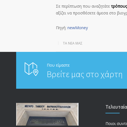
Σε περίπτωση που αναζητάτε
τρόπους 
αξίζει να προσθέσετε άμεσα στο βιογρ
Πηγή:
newMoney
ΤΑ ΝΈΑ ΜΑΣ
Που είμαστε
Βρείτε μας στο χάρτη
Τελευταί