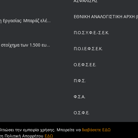
ΑΣΦΑΛΙΣΗΣ
ΕΘΝΙΚΗ ΑΝΑΛΟΓΙΣΤΙΚΗ ΑΡΧΗ (Ε
Επιθεώρηση Εργασίας: Μπαράζ ελέγχων με tablets και drones
Π.Ο.Σ.Υ.Φ.Ε.-Σ.Ε.Κ.
Μισθός: Το στοίχημα των 1.500 ευρώ – Πόσοι εργαζόμενοι παίρνουν αυτά τα χρήματα
Π.O.I.Ε.Φ.Σ.Ε.Κ.
Ο.Ε.Φ.Σ.Ε.Ε.
Έρευνα και Καινοτομία: Έχουμε τους πιο κακοπληρωμένους εργαζόμενους στον ΟΟΣΑ
Π.Φ.Σ.
Ergani App: Η νέα ψηφιακή διαδικασία για προσλήψεις με το κινητό
Φ.Σ.Α.
Ο.Σ.Φ.Ε.
Έρχεται και στα Κέντρα Υγείας της Αττικής το ηλεκτρονικό βραχιολάκι – Όλο το σχέδιο του υπουργείου Υγείας
ΣΕΙΒ
ελτιώσει την εμπειρία χρήσης. Μπορείτε να
διαβάσετε ΕΔΩ
τη Πολιτική Απορρήτου
ΕΔΩ