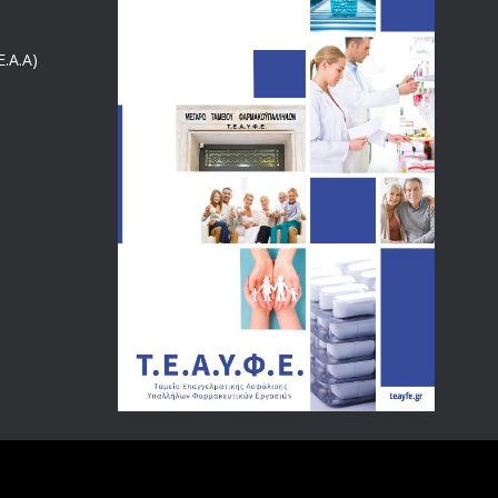
ΕΝΗΜΕΡΩΣΗ ΠΡΟΣ ΣΥΝΤΑΞΙΟΥΧΟΥΣ
4129
.Α.Α)
18/12/2019
ΑΝΑΚΟΙΝΩΣΗ
4024
20/12/2019
Αναπηρικές συντάξεις: Έρχεται νέα απόφαση από το
3769
υπουργείο Εργασίας -Τι είπε η Δ. Μιχαηλίδου για τις
εκκρεμείς συντάξεις
09/02/2024