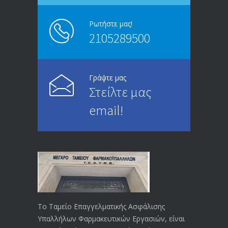
13/03/2020
Ρωτήστε μας!
2105289500
Επίδομα ανεργίας: Υπολογισμός βάσει
4994
μισθού και ετών ασφάλισης
28/05/2024
Γράψτε μας
Στείλτε μας
ΕΝΗΜΕΡΩΣΗ ΠΡΟΣ ΣΥΝΤΑΞΙΟΥΧΟΥΣ
4729
email!
23/04/2019
ΕΝΗΜΕΡΩΣΗ ΠΡΟΣ ΣΥΝΤΑΞΙΟΥΧΟΥΣ
4129
18/12/2019
ΑΝΑΚΟΙΝΩΣΗ
4024
20/12/2019
Το Ταμείο Επαγγελματικής Ασφάλισης
Υπαλλήλων Φαρμακευτικών Εργασιών, είναι
Αναπηρικές συντάξεις: Έρχεται νέα