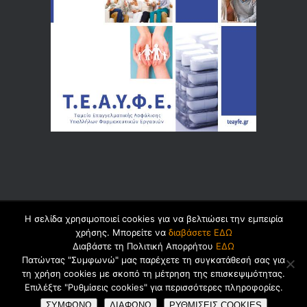
Η σελίδα χρησιμοποιεί cookies για να βελτιώσει την εμπειρία
© 2026 by
Dualsoft
χρήσης. Μπορείτε να
διαβάσετε ΕΔΩ
Διαβάστε τη Πολιτική Απορρήτου
ΕΔΩ
Πατώντας "Συμφωνώ" μας παρέχετε τη συγκατάθεσή σας για
τη χρήση cookies με σκοπό τη μέτρηση της επισκεψιμότητας.
Πολιτική Ασφαλείας Προσωπικών
Επιλέξτε "Ρυθμίσεις cookies" για περισσότερες πληροφορίες.
Δεδομένων
Cookies
Όροι Χρήσης
ΣΥΜΦΩΝΩ
ΔΙΑΦΩΝΩ
ΡΥΘΜΙΣΕΙΣ COOKIES