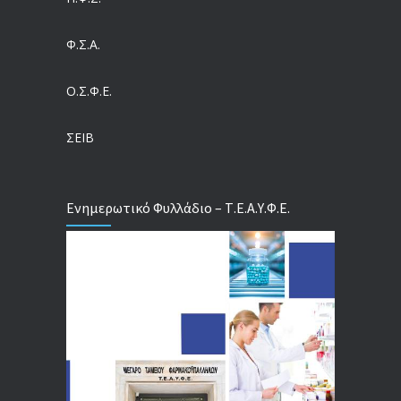
Ευρωπαϊκό Πρόγραμμα MELODIC – Σε ποιους απευθύνεται
Φ.Σ.Α.
04/08/2026
Ο.Σ.Φ.Ε.
Τέλος σε μια στρέβλωση δεκαετιών: Τι αλλάζει στις άδειες των διευθυντικών στελεχών με τον νέο εργασιακό νόμο
04/08/2026
ΣΕΙΒ
Ενημερωτικό Φυλλάδιο – Τ.Ε.Α.Υ.Φ.Ε.