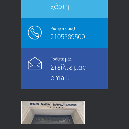
χάρτη
ΑΝΑΚΟΙΝΩΣΗ
5245
13/03/2020
Ρωτήστε μας!
2105289500
Επίδομα ανεργίας: Υπολογισμός βάσει
4994
μισθού και ετών ασφάλισης
28/05/2024
Γράψτε μας
Στείλτε μας
ΕΝΗΜΕΡΩΣΗ ΠΡΟΣ ΣΥΝΤΑΞΙΟΥΧΟΥΣ
4729
email!
23/04/2019
ΕΝΗΜΕΡΩΣΗ ΠΡΟΣ ΣΥΝΤΑΞΙΟΥΧΟΥΣ
4129
18/12/2019
ΑΝΑΚΟΙΝΩΣΗ
4024