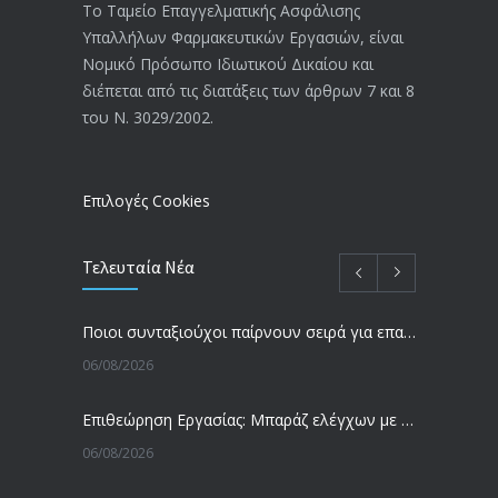
20/12/2019
Το Ταμείο Επαγγελματικής Ασφάλισης
Υπαλλήλων Φαρμακευτικών Εργασιών, είναι
Αναπηρικές συντάξεις: Έρχεται νέα
3769
Νομικό Πρόσωπο Ιδιωτικού Δικαίου και
απόφαση από το υπουργείο Εργασίας
διέπεται από τις διατάξεις των άρθρων 7 και 8
-Τι είπε η Δ. Μιχαηλίδου για τις
του Ν. 3029/2002.
εκκρεμείς συντάξεις
09/02/2024
Επιλογές Cookies
Τελευταία Νέα
Ποιοι συνταξιούχοι παίρνουν σειρά για επανυπολογισμό σύνταξης με αύξηση και αναδρομικά – Οι εκκρεμότητες ανά Ταμείο
06/08/2026
Επιθεώρηση Εργασίας: Μπαράζ ελέγχων με tablets και drones
06/08/2026