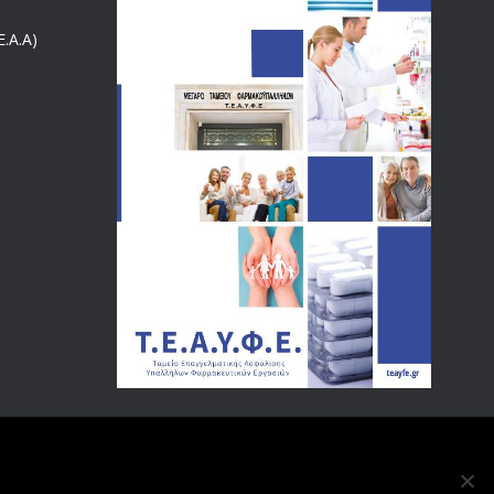
18/12/2019
.Α.Α)
ΑΝΑΚΟΙΝΩΣΗ
4024
20/12/2019
Αναπηρικές συντάξεις: Έρχεται νέα απόφαση από το
3769
υπουργείο Εργασίας -Τι είπε η Δ. Μιχαηλίδου για τις
εκκρεμείς συντάξεις
09/02/2024