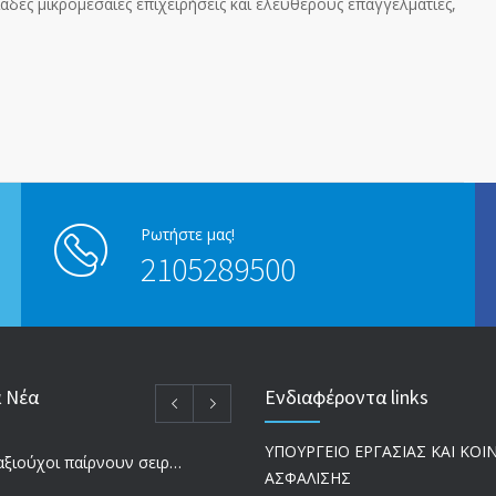
άδες μικρομεσαίες επιχειρήσεις και ελεύθερους επαγγελματίες,
Ρωτήστε μας!
2105289500
α Νέα
Ενδιαφέροντα links
ΥΠΟΥΡΓΕΙΟ ΕΡΓΑΣΙΑΣ ΚΑΙ ΚΟ
Ποιοι συνταξιούχοι παίρνουν σειρά για επανυπολογισμό σύνταξης με αύξηση και αναδρομικά – Οι εκκρεμότητες ανά Ταμείο
ΑΣΦΑΛΙΣΗΣ