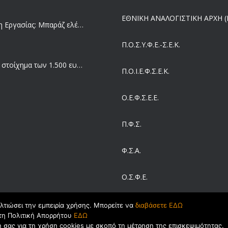
ΕΘΝΙΚΗ ΑΝΑΛΟΓΙΣΤΙΚΗ ΑΡΧΗ (Ε
Επιθεώρηση Εργασίας: Μπαράζ ελέγχων με tablets και drones
Π.Ο.Σ.Υ.Φ.Ε.-Σ.Ε.Κ.
Μισθός: Το στοίχημα των 1.500 ευρώ – Πόσοι εργαζόμενοι παίρνουν αυτά τα χρήματα
Π.O.I.Ε.Φ.Σ.Ε.Κ.
Ο.Ε.Φ.Σ.Ε.Ε.
Έρευνα και Καινοτομία: Έχουμε τους πιο κακοπληρωμένους εργαζόμενους στον ΟΟΣΑ
Π.Φ.Σ.
Ergani App: Η νέα ψηφιακή διαδικασία για προσλήψεις με το κινητό
Φ.Σ.Α.
Ο.Σ.Φ.Ε.
Έρχεται και στα Κέντρα Υγείας της Αττικής το ηλεκτρονικό βραχιολάκι – Όλο το σχέδιο του υπουργείου Υγείας
ΣΕΙΒ
ελτιώσει την εμπειρία χρήσης. Μπορείτε να
διαβάσετε ΕΔΩ
τη Πολιτική Απορρήτου
ΕΔΩ
Συντάξεις: Γιατί παραμένουν οι κόφτες
ας για τη χρήση cookies με σκοπό τη μέτρηση της επισκεψιμότητας.