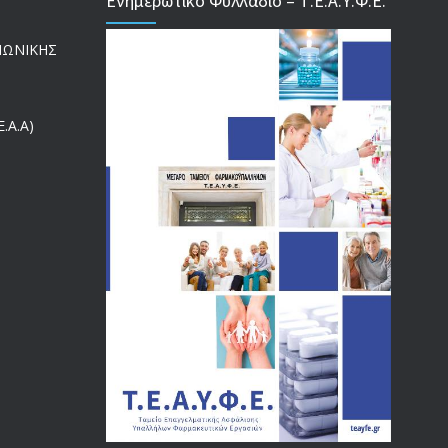
Ενημερωτικό Φυλλάδιο – Τ.Ε.Α.Υ.Φ.Ε.
ΕΝΗΜΕΡΩΣΗ ΠΡΟΣ ΣΥΝΤΑΞΙΟΥΧΟΥΣ
4129
ΙΝΩΝΙΚΗΣ
18/12/2019
ΑΝΑΚΟΙΝΩΣΗ
4024
.Α.Α)
20/12/2019
Αναπηρικές συντάξεις: Έρχεται νέα απόφαση από το
3769
υπουργείο Εργασίας -Τι είπε η Δ. Μιχαηλίδου για τις
εκκρεμείς συντάξεις
09/02/2024