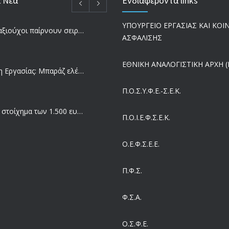
α Νέα
Ενδιαφέροντα links
ΥΠΟΥΡΓΕΙΟ ΕΡΓΑΣΙΑΣ ΚΑΙ ΚΟ
Ποιοι συνταξιούχοι παίρνουν σειρά για επανυπολογισμό σύνταξης με αύξηση και αναδρομικά – Οι εκκρεμότητες ανά Ταμείο
ΑΣΦΑΛΙΣΗΣ
ΕΘΝΙΚΗ ΑΝΑΛΟΓΙΣΤΙΚΗ ΑΡΧΗ (Ε
Επιθεώρηση Εργασίας: Μπαράζ ελέγχων με tablets και drones
Π.Ο.Σ.Υ.Φ.Ε.-Σ.Ε.Κ.
Μισθός: Το στοίχημα των 1.500 ευρώ – Πόσοι εργαζόμενοι παίρνουν αυτά τα χρήματα
Π.O.I.Ε.Φ.Σ.Ε.Κ.
Ο.Ε.Φ.Σ.Ε.Ε.
Έρευνα και Καινοτομία: Έχουμε τους πιο κακοπληρωμένους εργαζόμενους στον ΟΟΣΑ
Π.Φ.Σ.
Ergani App: Η νέα ψηφιακή διαδικασία για προσλήψεις με το κινητό
Φ.Σ.Α.
Ο.Σ.Φ.Ε.