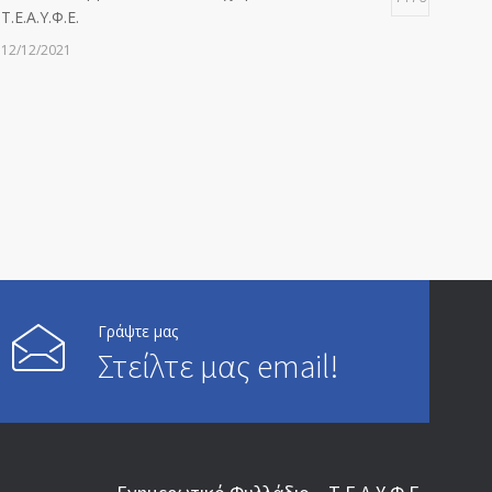
Τ.Ε.Α.Υ.Φ.Ε.
12/12/2021
ΑΝΑΚΟΙΝΩΣΗ ΠΡΟΣ ΣΥΝΤΑΞΙΟΥΧΟΥΣ
6812
20/12/2019
ΑΝΑΚΟΙΝΩΣΗ
5245
13/03/2020
Επίδομα ανεργίας: Υπολογισμός βάσει μισθού και
4994
ετών ασφάλισης
Γράψτε μας
Στείλτε μας email!
28/05/2024
ΕΝΗΜΕΡΩΣΗ ΠΡΟΣ ΣΥΝΤΑΞΙΟΥΧΟΥΣ
4729
23/04/2019